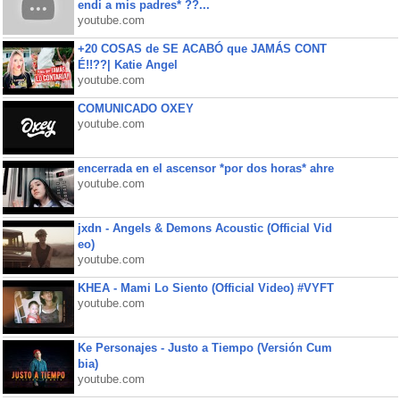
endi a mis padres* ??...
youtube.com
+20 COSAS de SE ACABÓ que JAMÁS CONT
É!!??| Katie Angel
youtube.com
COMUNICADO OXEY
youtube.com
encerrada en el ascensor *por dos horas* ahre
youtube.com
jxdn - Angels & Demons Acoustic (Official Vid
eo)
youtube.com
KHEA - Mami Lo Siento (Official Video) #VYFT
youtube.com
Ke Personajes - Justo a Tiempo (Versión Cum
bia)
youtube.com