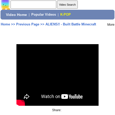
Video Home
|
Popular Videos
|
K-POP
Home
>>
Previous Page
>>
ALIENS!! - Built Battle Minecraft
More
Share: