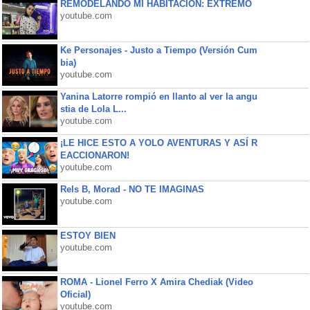
REMODELANDO MI HABITACIÓN: EXTREMO
youtube.com
Ke Personajes - Justo a Tiempo (Versión Cum
bia)
youtube.com
Yanina Latorre rompió en llanto al ver la angu
stia de Lola L...
youtube.com
¡LE HICE ESTO A YOLO AVENTURAS Y ASÍ R
EACCIONARON!
youtube.com
Rels B, Morad - NO TE IMAGINAS
youtube.com
ESTOY BIEN
youtube.com
ROMA - Lionel Ferro X Amira Chediak (Video
Oficial)
youtube.com