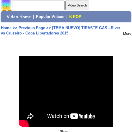
Video Home
|
Popular Videos
|
K-POP
Home
>>
Previous Page
>>
[TEMA NUEVO] TIRASTE GAS - River
vs Cruzeiro - Copa Libertadores 2015
More
Share: