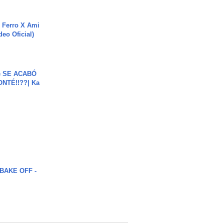
 Ferro X Ami
deo Oficial)
e SE ACABÓ
NTÉ!!??| Ka
BAKE OFF -