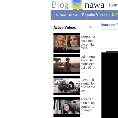
Video Home
|
Popular Videos
|
K-
Home
>>
Active Videos
More
Yanina La
torre rom
pió en lla
nto al ...
jxdn - Ang
els & De
mons Aco
ustic (Of
f...
Lavado d
e auto: lo
que nadie
lava (...
encerrad
a en el as
censor *p
or dos h
o...