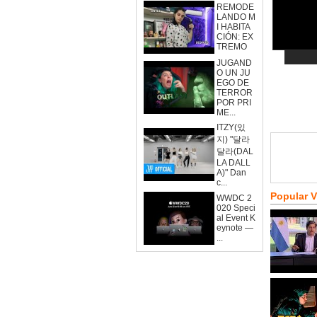
REMODE
LANDO M
I HABITA
CIÓN: EX
TREMO
JUGAND
O UN JU
EGO DE
TERROR
POR PRI
ME...
ITZY(있
지) "달라
달라(DAL
LA DALL
A)" Dan
c...
Popular 
WWDC 2
020 Speci
al Event K
eynote —
...