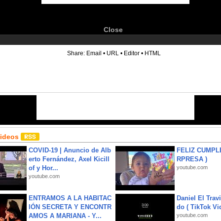
Close
6
Share:
Email
•
URL
•
Editor
•
HTML
Videos
COVID-19 | Anuncio de Alb
FELIZ CUMPL
erto Fernández, Axel Kicill
RPRESA )
of y Hor...
youtube.com
youtube.com
ENTRAMOS A LA HABITAC
Daniel El Trav
IÓN SECRETA Y ENCONTR
do ( TikTok Vid
AMOS A MARIANA - Y...
youtube.com