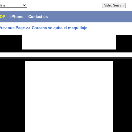
POP
|
iPhone
|
Contact us
Previous Page
>>
Coreana se quita el maquillaje