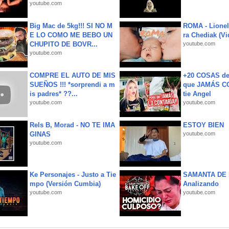
youtube.com
Big Mac de 5kg!!! SI NO M
ROMA - Lionel
E LO COMO ME BEBO UN
ra Chediak (Vi
CHUPITO DE BOVR...
youtube.com
youtube.com
COMPRE EL AUTO DE MIS
+20 COSAS d
SUEÑOS !!! *sorprendi a m
que JAMÁS CO
is padres* ??...
tie Angel
youtube.com
youtube.com
Rels B, Morad - NO TE IMA
ESTOY BIEN
GINAS
youtube.com
youtube.com
Ke Personajes - Justo a Tie
SAMANTA DE 
mpo (Versión Cumbia)
Analizando
youtube.com
youtube.com