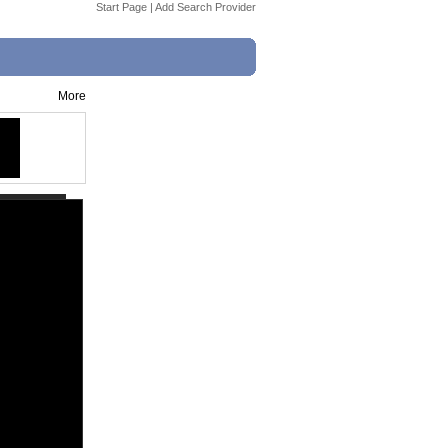
Start Page
|
Add Search Provider
More