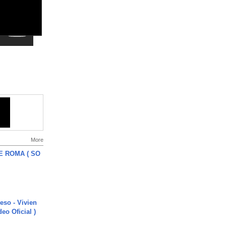
More
E ROMA ( SO
ieso - Vivien
eo Oficial )