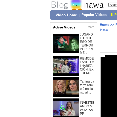
Video Home
|
Popular Videos
|
K-
Home
>>
Active Videos
More
érica
JUGAND
O UN JU
EGO DE
TERROR
POR PRI
ME...
REMODE
LANDO M
I HABITA
CIÓN: EX
TREMO
Yanina La
torre rom
pió en lla
nto al ...
INVESTIG
ANDO MI
WHATSA
PP