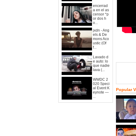
encerrad
a en el as
censor *p
or dos h
o...
jxdn - Ang
els & De
mons Aco
ustic (Of
f...
Lavado d
e auto: lo
que nadie
lava (...
WWDC 2
020 Speci
al Event K
Popular 
eynote —
...