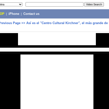
POP
|
iPhone
|
Contact us
Previous Page
>>
Así es el "Centro Cultural Kirchner", el más grande d