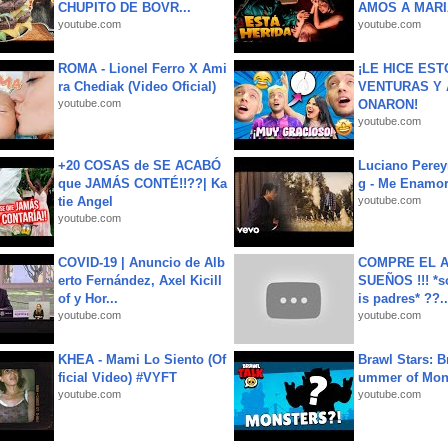
CHUPITO DE BOVR...
AMOS A MARIA
youtube.com
youtube.com
ROMA - Lionel Ferro X Ami
¡LE HICE EST
ra Chediak (Video Oficial)
VENTURAS Y 
youtube.com
ONARON!
youtube.com
+20 COSAS de SE ACABÓ
Luciano Perey
que JAMÁS CONTÉ!!??| Ka
g - Me Enamor
tie Angel
youtube.com
youtube.com
COVID-19 | Anuncio de Alb
COMPRE EL A
erto Fernández, Axel Kicill
SUEÑOS !!! *s
of y Hor...
is padres* ??..
youtube.com
youtube.com
KHEA - Mami Lo Siento (Of
Brawl Stars: B
ficial Video) #VYFT
ummer of Mon
youtube.com
youtube.com