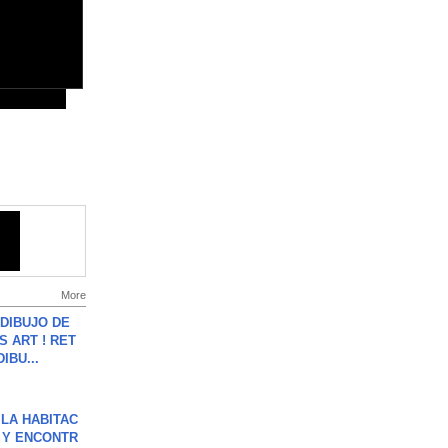
More
DIBUJO DE
S ART ! RET
DIBU...
LA HABITAC
 Y ENCONTR