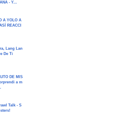
NA - Y...
O A YOLO A
ASÍ REACCI
ra, Lang Lan
e De Ti
UTO DE MIS
orprendi a m
.
rawl Talk - S
sters!