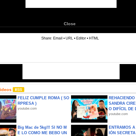
Close
6
Share:
Email
•
URL
•
Editor
•
HTML
Videos
FELIZ CUMPLE ROMA ( SO
REHACIENDO 
RPRESA )
SANDRA CIRE
youtube.com
O DIFÍCIL DE 
youtube.com
Big Mac de 5kg!!! SI NO M
ENTRAMOS A 
E LO COMO ME BEBO UN
IÓN SECRETA