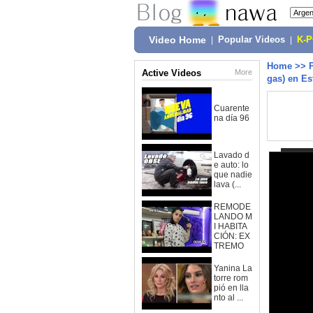
Video Home
|
Popular Videos
|
K-
Home
>>
Active Videos
More
gas) en Es
Cuarente
na día 96
Lavado d
e auto: lo
que nadie
lava (...
REMODE
LANDO M
I HABITA
CIÓN: EX
TREMO
Yanina La
torre rom
pió en lla
nto al ...