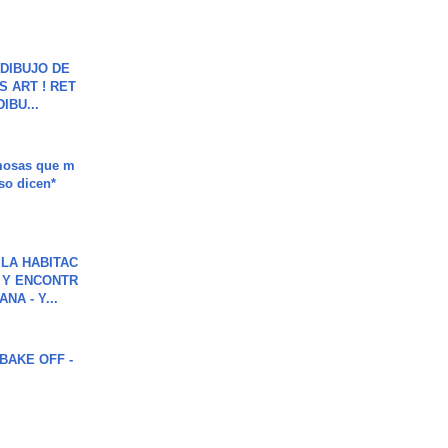
DIBUJO DE
S ART ! RET
DIBU...
mosas que m
so dicen*
LA HABITAC
 Y ENCONTR
NA - Y...
BAKE OFF -