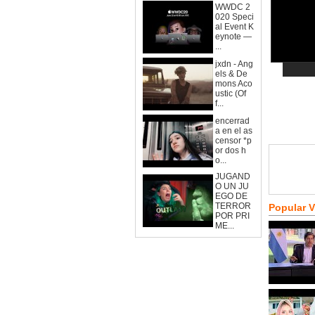
WWDC 2
020 Speci
al Event K
eynote —
...
jxdn - Ang
els & De
mons Aco
ustic (Of
f...
encerrad
a en el as
censor *p
or dos h
o...
JUGAND
O UN JU
EGO DE
TERROR
Popular 
POR PRI
ME...