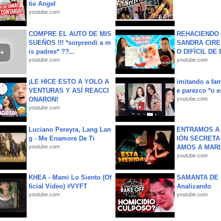
tie Angel
youtube.com
COMPRE EL AUTO DE MIS
REHACIENDO 
SUEÑOS !!! *sorprendi a m
SANDRA CIRE
is padres* ??...
O DIFÍCIL DE 
youtube.com
youtube.com
¡LE HICE ESTO A YOLO A
imitando a fa
VENTURAS Y ASÍ REACCI
e parezco *o e
ONARON!
youtube.com
youtube.com
Luciano Pereyra, Lang Lan
ENTRAMOS A 
g - Me Enamore De Ti
IÓN SECRETA
youtube.com
AMOS A MARIA
youtube.com
KHEA - Mami Lo Siento (Of
SAMANTA DE 
ficial Video) #VYFT
Analizando
youtube.com
youtube.com