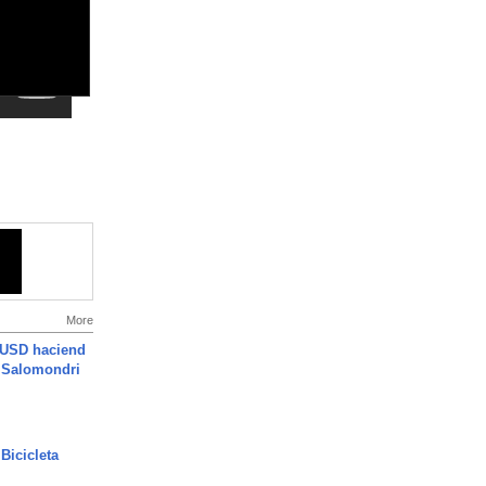
More
 USD haciend
| Salomondri
Bicicleta