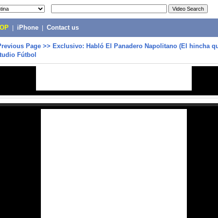
POP
|
iPhone
|
Contact us
Previous Page
>>
Exclusivo: Habló El Panadero Napolitano (El hincha que
tudio Fútbol