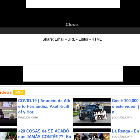
Close
6
Share:
Email
•
URL
•
Editor
•
HTML
Videos
COVID-19 | Anuncio de Alb
Gasté 100,000
erto Fernández, Axel Kicill
o este video! 
of y Hor...
n
youtube.com
youtube.com
+20 COSAS de SE ACABÓ
La Renga - En 
que JAMÁS CONTÉ!!??| Ka
youtube.com