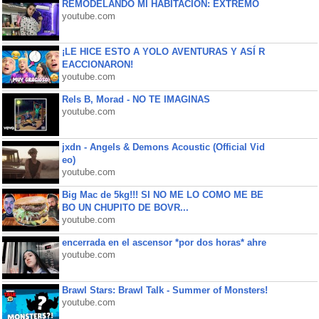
REMODELANDO MI HABITACIÓN: EXTREMO
youtube.com
¡LE HICE ESTO A YOLO AVENTURAS Y ASÍ R
EACCIONARON!
youtube.com
Rels B, Morad - NO TE IMAGINAS
youtube.com
jxdn - Angels & Demons Acoustic (Official Vid
eo)
youtube.com
Big Mac de 5kg!!! SI NO ME LO COMO ME BE
BO UN CHUPITO DE BOVR...
youtube.com
encerrada en el ascensor *por dos horas* ahre
youtube.com
Brawl Stars: Brawl Talk - Summer of Monsters!
youtube.com