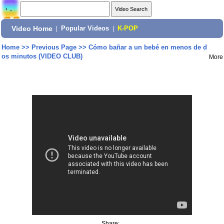
Video Home
|
Popular Videos
|
K-POP
Home
>>
Previous Page
>>
Cómo bañar a un bebé en menos de d
os minutos (VIDEO CLUB)
More
Share: