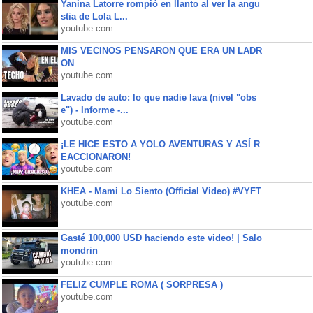
Yanina Latorre rompió en llanto al ver la angu
stia de Lola L...
youtube.com
MIS VECINOS PENSARON QUE ERA UN LADR
ON
youtube.com
Lavado de auto: lo que nadie lava (nivel "obs
e") - Informe -...
youtube.com
¡LE HICE ESTO A YOLO AVENTURAS Y ASÍ R
EACCIONARON!
youtube.com
KHEA - Mami Lo Siento (Official Video) #VYFT
youtube.com
Gasté 100,000 USD haciendo este video! | Salo
mondrin
youtube.com
FELIZ CUMPLE ROMA ( SORPRESA )
youtube.com