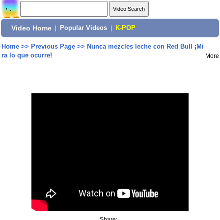
Video Home
|
Popular Videos
|
K-POP
Home
>>
Previous Page
>>
Nunca mezcles leche con Red Bull ¡Mi
ra lo que ocurre!
More
Share: