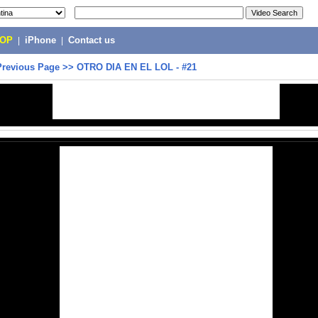
POP
|
iPhone
|
Contact us
Previous Page
>>
OTRO DIA EN EL LOL - #21