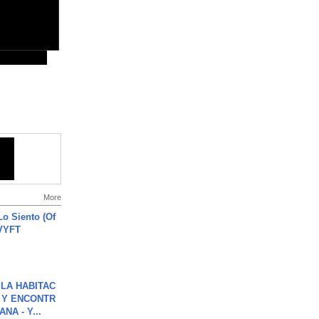
More
o Siento (Of
#VYFT
LA HABITAC
 Y ENCONTR
NA - Y...