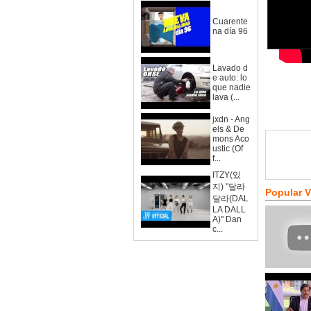
Cuarente
na día 96
Lavado d
e auto: lo
que nadie
lava (...
jxdn - Ang
els & De
mons Aco
ustic (Of
f...
ITZY(있
지) "달라
Popular 
달라(DAL
LA DALL
A)" Dan
c...