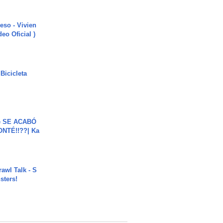
ieso - Vivien
eo Oficial )
Bicicleta
e SE ACABÓ
NTÉ!!??| Ka
rawl Talk - S
sters!