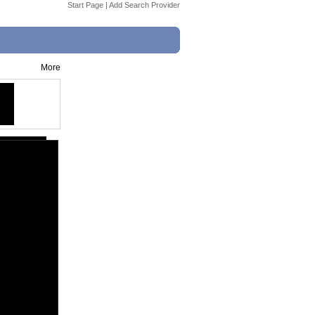
Start Page
|
Add Search Provider
More