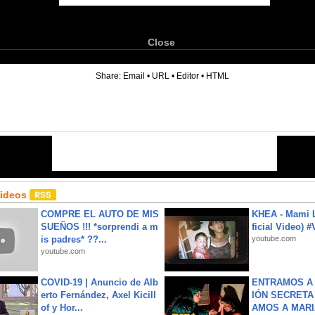
Close
6
Share:
Email
•
URL
•
Editor
•
HTML
Videos
COMPRE EL AUTO DE MIS
KHEA - Mami L
SUEÑOS !!! *sorprendi a m
ficial Video) 
is padres* ??...
youtube.com
youtube.com
COVID-19 | Anuncio de Alb
ENTRAMOS A 
erto Fernández, Axel Kicill
IÓN SECRETA
of y Hor...
AMOS A MARIA