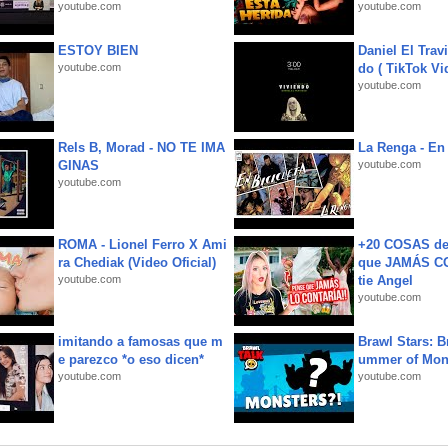
youtube.com
youtube.com
ESTOY BIEN
Daniel El Trav
youtube.com
do ( TikTok Vid
youtube.com
Rels B, Morad - NO TE IMA
La Renga - En 
GINAS
youtube.com
youtube.com
ROMA - Lionel Ferro X Ami
+20 COSAS d
ra Chediak (Video Oficial)
que JAMÁS CO
youtube.com
tie Angel
youtube.com
imitando a famosas que m
Brawl Stars: B
e parezco *o eso dicen*
ummer of Mon
youtube.com
youtube.com