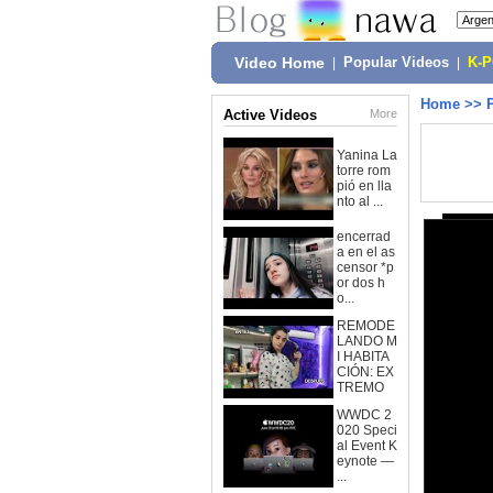
Video Home
|
Popular Videos
|
K-
Home
>>
Active Videos
More
Yanina La
torre rom
pió en lla
nto al ...
encerrad
a en el as
censor *p
or dos h
o...
REMODE
LANDO M
I HABITA
CIÓN: EX
TREMO
WWDC 2
020 Speci
al Event K
eynote —
...