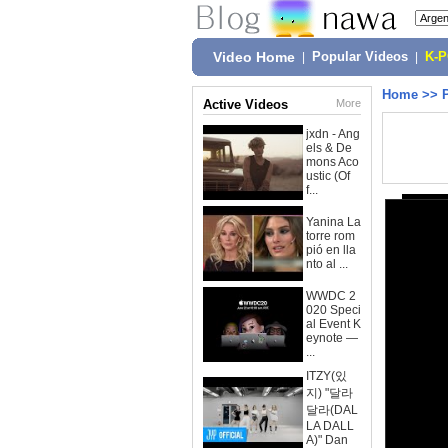
Video Home
|
Popular Videos
|
K-
Home
>>
Active Videos
More
jxdn - Ang
els & De
mons Aco
ustic (Of
f...
Yanina La
torre rom
pió en lla
nto al ...
WWDC 2
020 Speci
al Event K
eynote —
...
ITZY(있
지) "달라
달라(DAL
LA DALL
A)" Dan