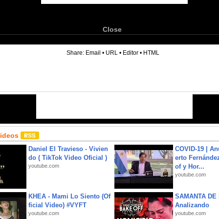
Close
6
Share:
Email
•
URL
•
Editor
•
HTML
Videos
Daniel El Travieso - Vivien
COVID-19 | An
do ( TikTok Video Oficial )
erto Fernández
youtube.com
of y Hor...
youtube.com
KHEA - Mami Lo Siento (Of
SAMANTA DE 
ficial Video) #VYFT
Analizando
youtube.com
youtube.com