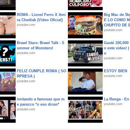
ROMA - Lionel Ferro X Ami
Big Mac de 5k
ra Chediak (Video Oficial)
E LO COMO M
youtube.com
CHUPITO DE B
youtube.com
Brawl Stars: Brawl Talk - S
Gasté 100,000
ummer of Monsters!
o este video! 
youtube.com
n
youtube.com
FELIZ CUMPLE ROMA ( SO
ESTOY BIEN
RPRESA )
youtube.com
youtube.com
imitando a famosas que m
La Renga - En 
e parezco *o eso dicen*
youtube.com
youtube.com