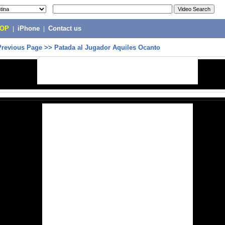
POP
|
iPhone
|
Contact us
Previous Page
>>
Patada al Jugador Aquiles Ocanto