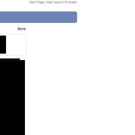
Start Page
|
Add Search Provider
More