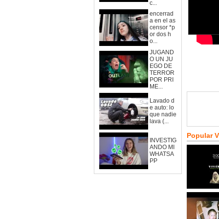
c...
encerrad
a en el as
censor *p
or dos h
o...
JUGAND
O UN JU
EGO DE
TERROR
POR PRI
ME...
Lavado d
e auto: lo
que nadie
lava (...
Popular 
INVESTIG
ANDO MI
WHATSA
PP