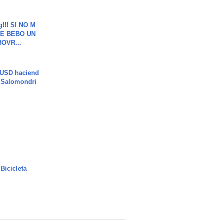
g!!! SI NO M
E BEBO UN
OVR...
 USD haciend
| Salomondri
Bicicleta