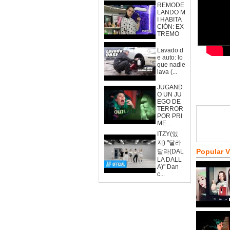
REMODE
LANDO M
I HABITA
CIÓN: EX
TREMO
Lavado d
e auto: lo
que nadie
lava (...
JUGAND
O UN JU
EGO DE
TERROR
POR PRI
ME...
ITZY(있
지) "달라
Popular 
달라(DAL
LA DALL
A)" Dan
c...