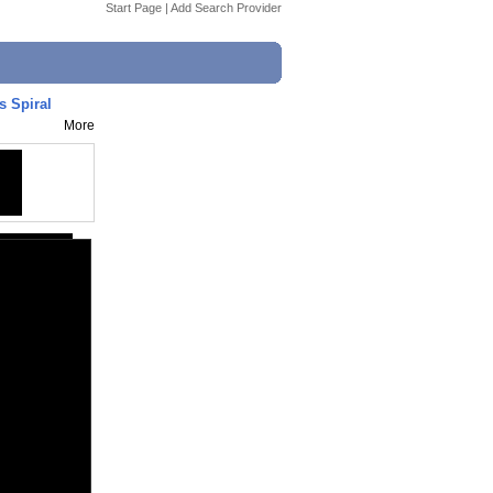
Start Page
|
Add Search Provider
 Spiral
More