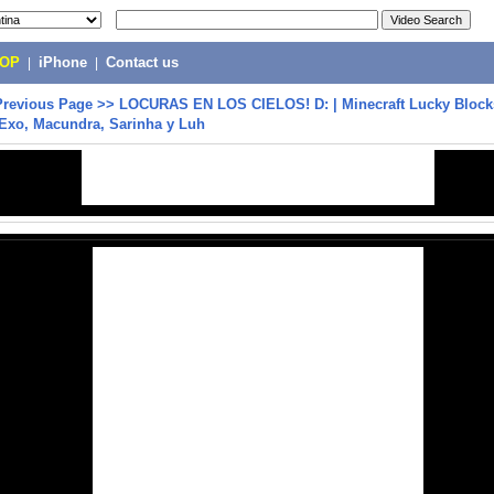
POP
|
iPhone
|
Contact us
Previous Page
>>
LOCURAS EN LOS CIELOS! D: | Minecraft Lucky Blocks
 Exo, Macundra, Sarinha y Luh