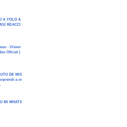
O A YOLO A
ASÍ REACCI
ieso - Vivien
eo Oficial )
UTO DE MIS
orprendi a m
.
O MI WHATS