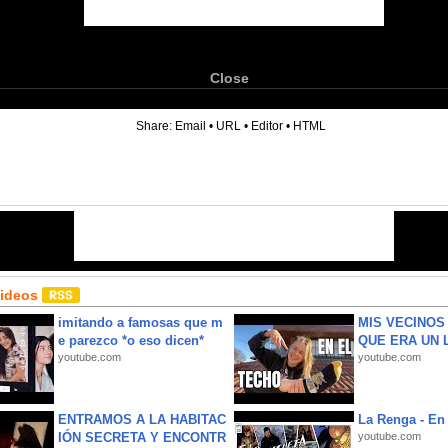
Close
6
Share:
Email
•
URL
•
Editor
•
HTML
Videos
imitando a famosas que m
MIS VECINO
e parezco *o eso dicen*
QUE ERA UN 
youtube.com
youtube.com
ENTRAMOS A LA HABITAC
La Renga - En 
IÓN SECRETA Y ENCONTR
youtube.com