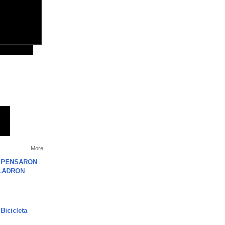
More
S PENSARON
LADRON
Bicicleta