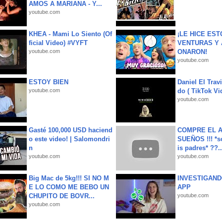
AMOS A MARIANA - Y...
youtube.com
KHEA - Mami Lo Siento (Of
¡LE HICE EST
ficial Video) #VYFT
VENTURAS Y 
youtube.com
ONARON!
youtube.com
ESTOY BIEN
Daniel El Trav
youtube.com
do ( TikTok Vid
youtube.com
Gasté 100,000 USD haciend
COMPRE EL A
o este video! | Salomondri
SUEÑOS !!! *s
n
is padres* ??..
youtube.com
youtube.com
Big Mac de 5kg!!! SI NO M
INVESTIGAND
E LO COMO ME BEBO UN
APP
CHUPITO DE BOVR...
youtube.com
youtube.com