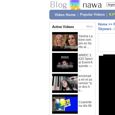
Video Home
|
Popular Videos
|
K-
Home
>>
Active Videos
More
Skywars -
Yanina La
torre rom
pió en lla
nto al ...
WWDC 2
020 Speci
al Event K
eynote —
...
encerrad
a en el as
censor *p
or dos h
o...
Cuarente
na día 96