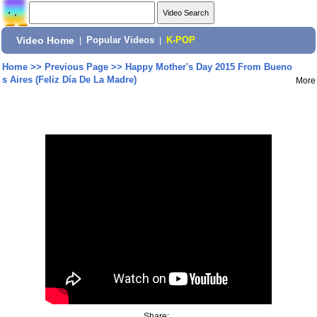
Video Home
|
Popular Videos
|
K-POP
Home
>>
Previous Page
>>
Happy Mother's Day 2015 From Bueno
s Aires (Feliz Día De La Madre)
More
Share: