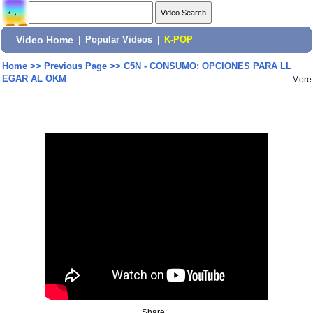
Video Home
|
Popular Videos
|
K-POP
Home
>>
Previous Page
>>
C5N - CONSUMO: OPCIONES PARA LL
EGAR AL OKM
More
Share: