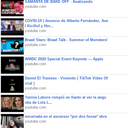
SAMANTA DE BAKE OFF - Analizando
youtube.com
COVID-19 | Anuncio de Alberto Fernández, Axe
l Kicillof y Hor...
youtube.com
Brawl Stars: Brawl Talk - Summer of Monsters!
youtube.com
WWDC 2020 Special Event Keynote — Apple
youtube.com
Daniel El Travieso - Viviendo ( TikTok Video Of
icial )
youtube.com
Yanina Latorre rompió en llanto al ver la angu
stia de Lola L...
youtube.com
encerrada en el ascensor *por dos horas* ahre
youtube.com