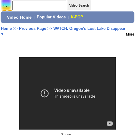
Video Home
|
Popular Videos
|
K-POP
Home
>>
Previous Page
>>
WATCH: Oregon's Lost Lake Disappear
s
More
Share: