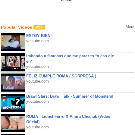
Popular Videos
More
ESTOY BIEN
youtube.com
imitando a famosas que me parezco *o eso dic
en*
youtube.com
FELIZ CUMPLE ROMA ( SORPRESA )
youtube.com
Brawl Stars: Brawl Talk - Summer of Monsters!
youtube.com
ROMA - Lionel Ferro X Amira Chediak (Video
Oficial)
youtube.com