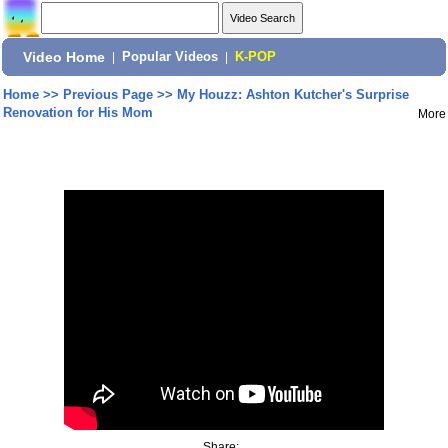
Video Home
|
Popular Videos
|
K-POP
Home
>>
Previous Page
>>
My Houzz: Ashton Kutcher's Surprise
Renovation for His Mom
More
Share: