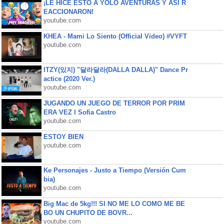
¡LE HICE ESTO A YOLO AVENTURAS Y ASÍ R
EACCIONARON!
youtube.com
KHEA - Mami Lo Siento (Official Video) #VYFT
youtube.com
ITZY(있지) "달라달라(DALLA DALLA)" Dance Pr
actice (2020 Ver.)
youtube.com
JUGANDO UN JUEGO DE TERROR POR PRIM
ERA VEZ l Sofia Castro
youtube.com
ESTOY BIEN
youtube.com
Ke Personajes - Justo a Tiempo (Versión Cum
bia)
youtube.com
Big Mac de 5kg!!! SI NO ME LO COMO ME BE
BO UN CHUPITO DE BOVR...
youtube.com