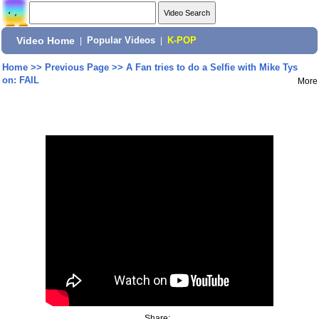
Video Home
|
Popular Videos
|
K-POP
Home
>>
Previous Page
>>
A Fan tries to do a Selfie with Mike Tys
on: FAIL
More
Share: