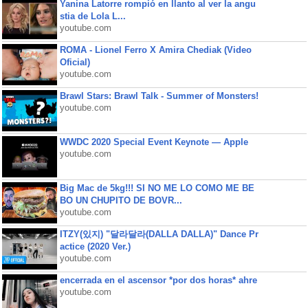
Yanina Latorre rompió en llanto al ver la angu
stia de Lola L...
youtube.com
ROMA - Lionel Ferro X Amira Chediak (Video
Oficial)
youtube.com
Brawl Stars: Brawl Talk - Summer of Monsters!
youtube.com
WWDC 2020 Special Event Keynote — Apple
youtube.com
Big Mac de 5kg!!! SI NO ME LO COMO ME BE
BO UN CHUPITO DE BOVR...
youtube.com
ITZY(있지) "달라달라(DALLA DALLA)" Dance Pr
actice (2020 Ver.)
youtube.com
encerrada en el ascensor *por dos horas* ahre
youtube.com