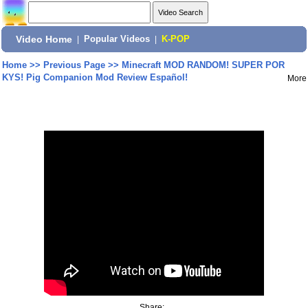
Video Home
|
Popular Videos
|
K-POP
Home
>>
Previous Page
>>
Minecraft MOD RANDOM! SUPER POR
KYS! Pig Companion Mod Review Español!
More
Share: