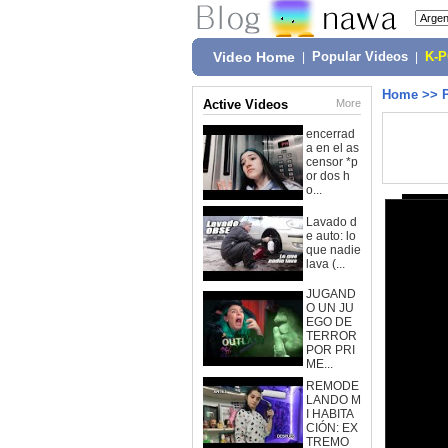
Video Home
|
Popular Videos
|
K-
Home
>>
Active Videos
More
encerrad
a en el as
censor *p
or dos h
o...
Lavado d
e auto: lo
que nadie
lava (...
JUGAND
O UN JU
EGO DE
TERROR
POR PRI
ME...
REMODE
LANDO M
I HABITA
CIÓN: EX
TREMO