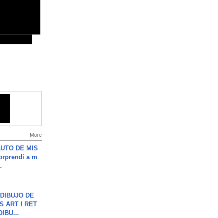
More
UTO DE MIS
orprendi a m
.
DIBUJO DE
S ART ! RET
DIBU...