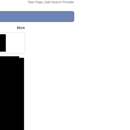
Start Page
|
Add Search Provider
More