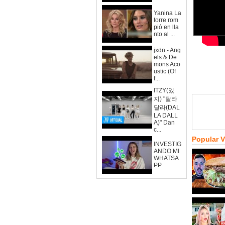
Yanina La
torre rom
pió en lla
nto al ...
jxdn - Ang
els & De
mons Aco
ustic (Of
f...
ITZY(있
지) "달라
달라(DAL
LA DALL
A)" Dan
c...
Popular 
INVESTIG
ANDO MI
WHATSA
PP