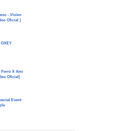
ieso - Vivien
eo Oficial )
 OXEY
 Ferro X Ami
deo Oficial)
ecial Event
ple