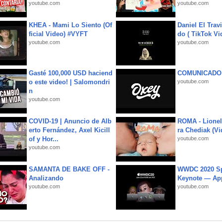
youtube.com
youtube.com
KHEA - Mami Lo Siento (Of
Daniel El Trav
ficial Video) #VYFT
do ( TikTok Vid
youtube.com
youtube.com
Gasté 100,000 USD haciend
COMUNICADO
o este video! | Salomondri
youtube.com
n
youtube.com
COVID-19 | Anuncio de Alb
ROMA - Lionel
erto Fernández, Axel Kicill
ra Chediak (Vi
of y Hor...
youtube.com
youtube.com
SAMANTA DE BAKE OFF -
WWDC 2020 Sp
Analizando
Keynote — Ap
youtube.com
youtube.com