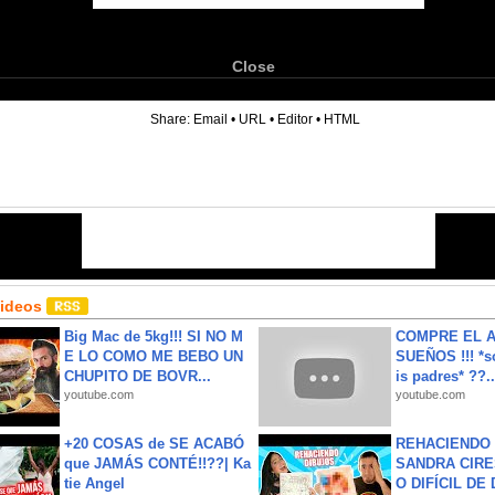
Close
6
Share:
Email
•
URL
•
Editor
•
HTML
Videos
Big Mac de 5kg!!! SI NO M
COMPRE EL A
E LO COMO ME BEBO UN
SUEÑOS !!! *s
CHUPITO DE BOVR...
is padres* ??..
youtube.com
youtube.com
+20 COSAS de SE ACABÓ
REHACIENDO 
que JAMÁS CONTÉ!!??| Ka
SANDRA CIRE
tie Angel
O DIFÍCIL DE 