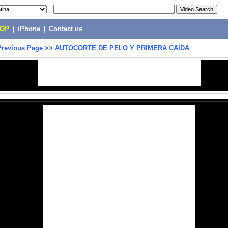
POP
|
iPhone
|
Contact us
Previous Page
>>
AUTOCORTE DE PELO Y PRIMERA CAÍDA