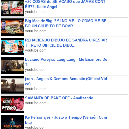
+20 COSAS de SE ACABÓ que JAMÁS CONT
É!!??| Katie Angel
youtube.com
Big Mac de 5kg!!! SI NO ME LO COMO ME BE
BO UN CHUPITO DE BOVR...
youtube.com
REHACIENDO DIBUJO DE SANDRA CIRES AR
T ! RETO DIFÍCIL DE DIBU...
youtube.com
Luciano Pereyra, Lang Lang - Me Enamore De
Ti
youtube.com
jxdn - Angels & Demons Acoustic (Official Vid
eo)
youtube.com
SAMANTA DE BAKE OFF - Analizando
youtube.com
Ke Personajes - Justo a Tiempo (Versión Cum
bia)
youtube.com