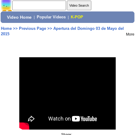
Video Home
|
Popular Videos
|
K-POP
Home
>>
Previous Page
>>
Apertura del Domingo 03 de Mayo del
2015
More
Share: