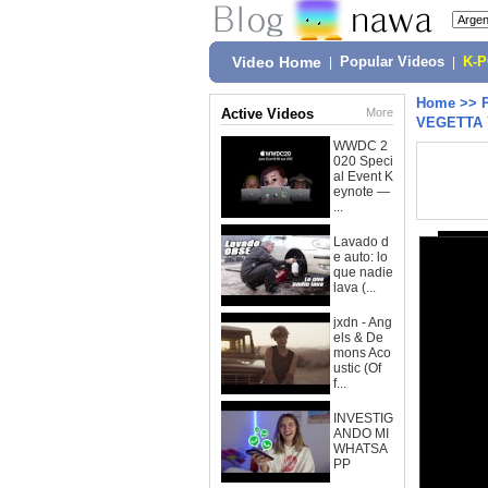
Video Home
|
Popular Videos
|
K-
Home
>>
Active Videos
More
VEGETTA 
WWDC 2
020 Speci
al Event K
eynote —
...
Lavado d
e auto: lo
que nadie
lava (...
jxdn - Ang
els & De
mons Aco
ustic (Of
f...
INVESTIG
ANDO MI
WHATSA
PP