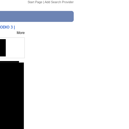
Start Page
|
Add Search Provider
DIO 3 |
More