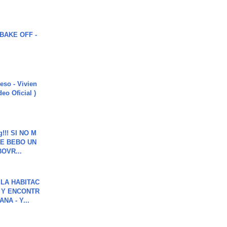
BAKE OFF -
ieso - Vivien
eo Oficial )
g!!! SI NO M
E BEBO UN
OVR...
LA HABITAC
 Y ENCONTR
NA - Y...