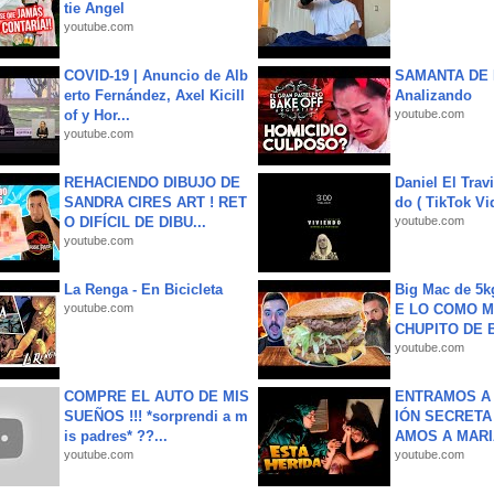
tie Angel
youtube.com
COVID-19 | Anuncio de Alb
SAMANTA DE 
erto Fernández, Axel Kicill
Analizando
of y Hor...
youtube.com
youtube.com
REHACIENDO DIBUJO DE
Daniel El Trav
SANDRA CIRES ART ! RET
do ( TikTok Vid
O DIFÍCIL DE DIBU...
youtube.com
youtube.com
La Renga - En Bicicleta
Big Mac de 5k
youtube.com
E LO COMO M
CHUPITO DE B
youtube.com
COMPRE EL AUTO DE MIS
ENTRAMOS A 
SUEÑOS !!! *sorprendi a m
IÓN SECRETA
is padres* ??...
AMOS A MARIA
youtube.com
youtube.com