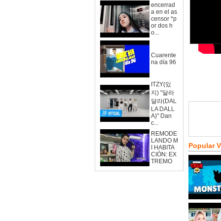
encerrad
a en el as
censor *p
or dos h
o...
Cuarente
na día 96
ITZY(있
지) "달라
달라(DAL
LA DALL
A)" Dan
c...
REMODE
LANDO M
Popular 
I HABITA
CIÓN: EX
TREMO