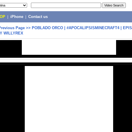
POP
|
iPhone
|
Contact us
Previous Page
>>
POBLADO ORCO | #APOCALIPSISMINECRAFT4 | EPISO
Y WILLYREX