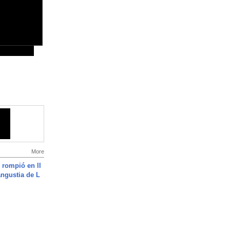
More
 rompió en ll
angustia de L