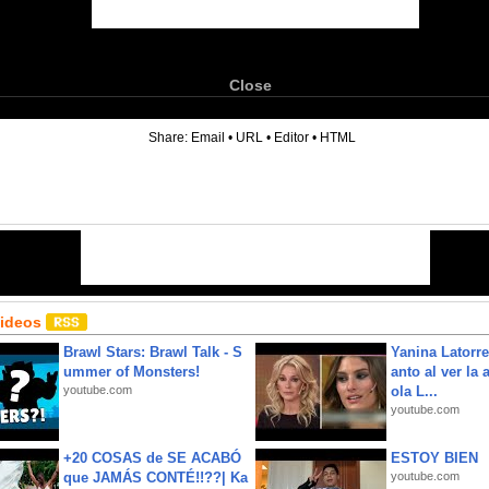
Close
6
Share:
Email
•
URL
•
Editor
•
HTML
Videos
Brawl Stars: Brawl Talk - S
Yanina Latorre
ummer of Monsters!
anto al ver la 
youtube.com
ola L...
youtube.com
+20 COSAS de SE ACABÓ
ESTOY BIEN
que JAMÁS CONTÉ!!??| Ka
youtube.com