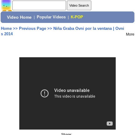
Video Home
|
Popular Videos
|
K-POP
Home
>>
Previous Page
>>
Niña Graba Ovni por la ventana | Ovni
s 2014
More
Share: