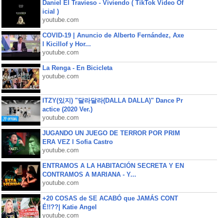
Daniel El Travieso - Viviendo ( TikTok Video Of
icial )
youtube.com
COVID-19 | Anuncio de Alberto Fernández, Axe
l Kicillof y Hor...
youtube.com
La Renga - En Bicicleta
youtube.com
ITZY(있지) "달라달라(DALLA DALLA)" Dance Pr
actice (2020 Ver.)
youtube.com
JUGANDO UN JUEGO DE TERROR POR PRIM
ERA VEZ l Sofia Castro
youtube.com
ENTRAMOS A LA HABITACIÓN SECRETA Y EN
CONTRAMOS A MARIANA - Y...
youtube.com
+20 COSAS de SE ACABÓ que JAMÁS CONT
É!!??| Katie Angel
youtube.com