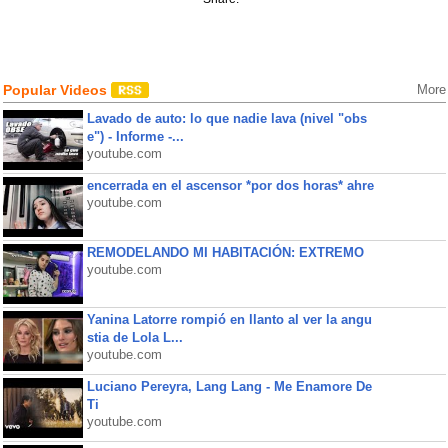
Popular Videos
More
Lavado de auto: lo que nadie lava (nivel "obs
e") - Informe -...
youtube.com
encerrada en el ascensor *por dos horas* ahre
youtube.com
REMODELANDO MI HABITACIÓN: EXTREMO
youtube.com
Yanina Latorre rompió en llanto al ver la angu
stia de Lola L...
youtube.com
Luciano Pereyra, Lang Lang - Me Enamore De
Ti
youtube.com