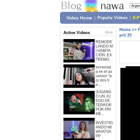
Video Home
|
Popular Videos
|
K-
Home
>>
Active Videos
More
pril 25
REMODE
LANDO M
I HABITA
CIÓN: EX
TREMO
encerrad
a en el as
censor *p
or dos h
o...
JUGAND
O UN JU
EGO DE
TERROR
POR PRI
ME...
INVESTIG
ANDO MI
WHATSA
PP