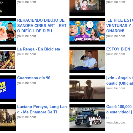
youtube.com
youtube.com
REHACIENDO DIBUJO DE
¡LE HICE EST
SANDRA CIRES ART ! RET
VENTURAS Y 
O DIFÍCIL DE DIBU...
ONARON!
youtube.com
youtube.com
La Renga - En Bicicleta
ESTOY BIEN
youtube.com
youtube.com
Cuarentena día 96
jxdn - Angels
youtube.com
oustic (Officia
youtube.com
Luciano Pereyra, Lang Lan
Gasté 100,000
g - Me Enamore De Ti
o este video! 
youtube.com
n
youtube.com