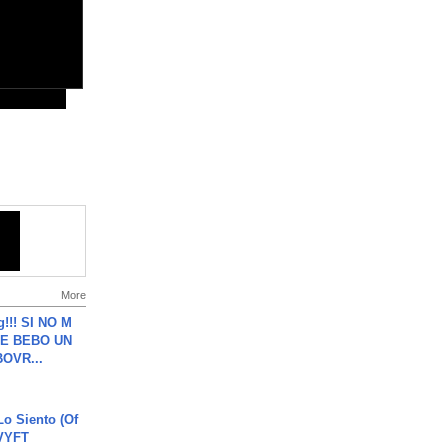
More
g!!! SI NO M
E BEBO UN
OVR...
o Siento (Of
#VYFT