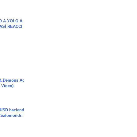
O A YOLO A
ASÍ REACCI
 & Demons Ac
l Video)
 USD haciend
| Salomondri