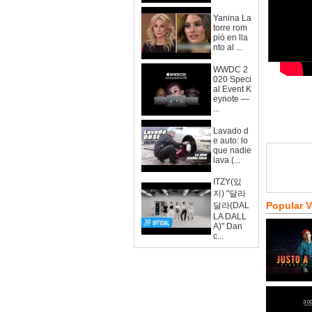
Yanina La
torre rom
pió en lla
nto al ...
WWDC 2
020 Speci
al Event K
eynote —
...
Lavado d
e auto: lo
que nadie
lava (...
ITZY(있
지) "달라
Popular 
달라(DAL
LA DALL
A)" Dan
c...