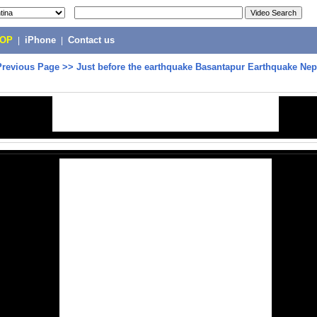
POP
|
iPhone
|
Contact us
Previous Page
>>
Just before the earthquake Basantapur Earthquake Nep