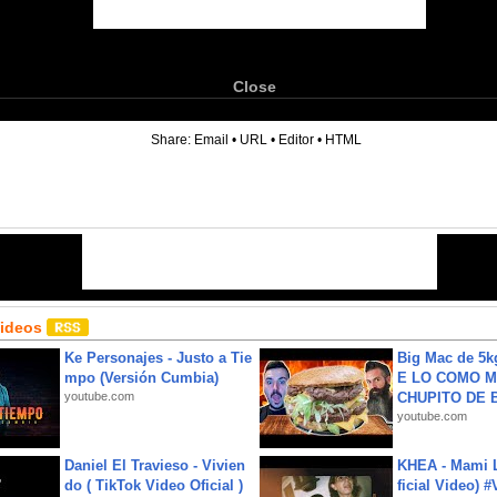
Close
6
Share:
Email
•
URL
•
Editor
•
HTML
Videos
Ke Personajes - Justo a Tie
Big Mac de 5k
mpo (Versión Cumbia)
E LO COMO M
youtube.com
CHUPITO DE B
youtube.com
Daniel El Travieso - Vivien
KHEA - Mami L
do ( TikTok Video Oficial )
ficial Video) 