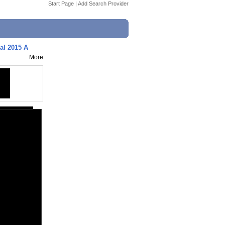
Start Page
|
Add Search Provider
al 2015 A
More