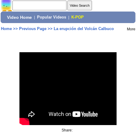
Video Home
|
Popular Videos
|
K-POP
Home
>>
Previous Page
>>
La erupción del Volcán Calbuco
More
Share: