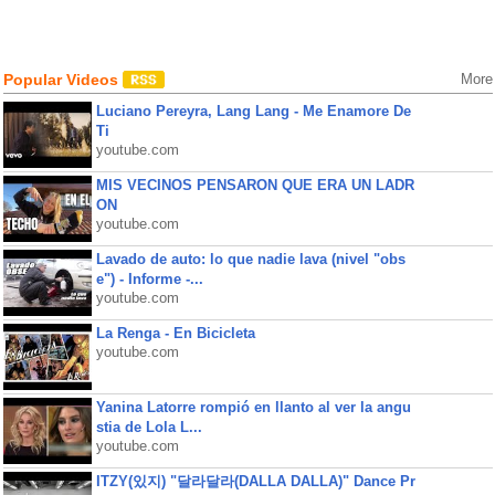
Popular Videos
More
Luciano Pereyra, Lang Lang - Me Enamore De
Ti
youtube.com
MIS VECINOS PENSARON QUE ERA UN LADR
ON
youtube.com
Lavado de auto: lo que nadie lava (nivel "obs
e") - Informe -...
youtube.com
La Renga - En Bicicleta
youtube.com
Yanina Latorre rompió en llanto al ver la angu
stia de Lola L...
youtube.com
ITZY(있지) "달라달라(DALLA DALLA)" Dance Pr