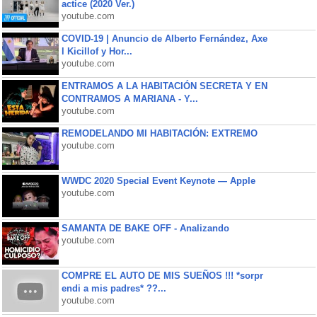
actice (2020 Ver.)
youtube.com
COVID-19 | Anuncio de Alberto Fernández, Axe
l Kicillof y Hor...
youtube.com
ENTRAMOS A LA HABITACIÓN SECRETA Y EN
CONTRAMOS A MARIANA - Y...
youtube.com
REMODELANDO MI HABITACIÓN: EXTREMO
youtube.com
WWDC 2020 Special Event Keynote — Apple
youtube.com
SAMANTA DE BAKE OFF - Analizando
youtube.com
COMPRE EL AUTO DE MIS SUEÑOS !!! *sorpr
endi a mis padres* ??...
youtube.com