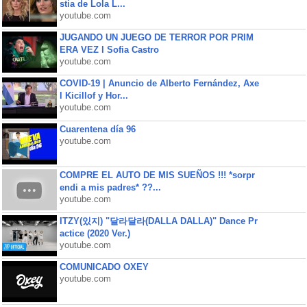
stia de Lola L...
youtube.com
JUGANDO UN JUEGO DE TERROR POR PRIM
ERA VEZ l Sofia Castro
youtube.com
COVID-19 | Anuncio de Alberto Fernández, Axe
l Kicillof y Hor...
youtube.com
Cuarentena día 96
youtube.com
COMPRE EL AUTO DE MIS SUEÑOS !!! *sorpr
endi a mis padres* ??...
youtube.com
ITZY(있지) "달라달라(DALLA DALLA)" Dance Pr
actice (2020 Ver.)
youtube.com
COMUNICADO OXEY
youtube.com