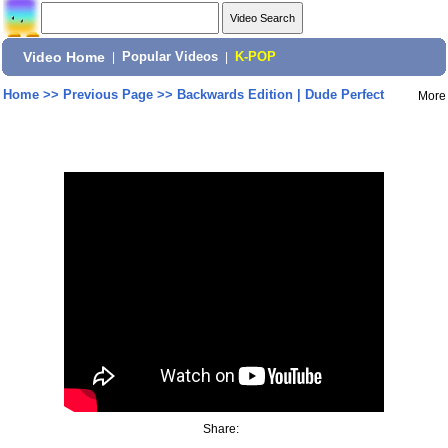
Video Home
|
Popular Videos
|
K-POP
Home
>>
Previous Page
>>
Backwards Edition | Dude Perfect
More
Share: