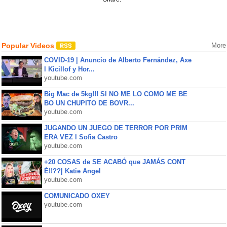
Popular Videos
More
COVID-19 | Anuncio de Alberto Fernández, Axe
l Kicillof y Hor...
youtube.com
Big Mac de 5kg!!! SI NO ME LO COMO ME BE
BO UN CHUPITO DE BOVR...
youtube.com
JUGANDO UN JUEGO DE TERROR POR PRIM
ERA VEZ l Sofia Castro
youtube.com
+20 COSAS de SE ACABÓ que JAMÁS CONT
É!!??| Katie Angel
youtube.com
COMUNICADO OXEY
youtube.com