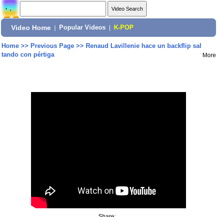
Video Home
|
Popular Videos
|
K-POP
Home
>>
Previous Page
>>
Renaud Lavillenie hace un backflip sal
tando con pértiga
More
Share: