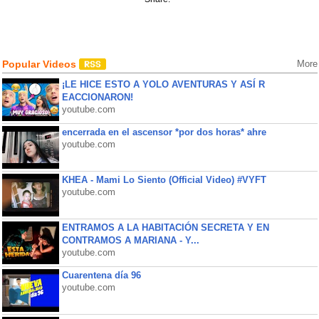
Popular Videos
More
¡LE HICE ESTO A YOLO AVENTURAS Y ASÍ R
EACCIONARON!
youtube.com
encerrada en el ascensor *por dos horas* ahre
youtube.com
KHEA - Mami Lo Siento (Official Video) #VYFT
youtube.com
ENTRAMOS A LA HABITACIÓN SECRETA Y EN
CONTRAMOS A MARIANA - Y...
youtube.com
Cuarentena día 96
youtube.com