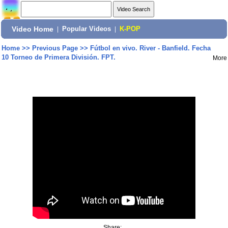
Video Home
|
Popular Videos
|
K-POP
Home
>>
Previous Page
>>
Fútbol en vivo. River - Banfield. Fecha
10 Torneo de Primera División. FPT.
More
Share: