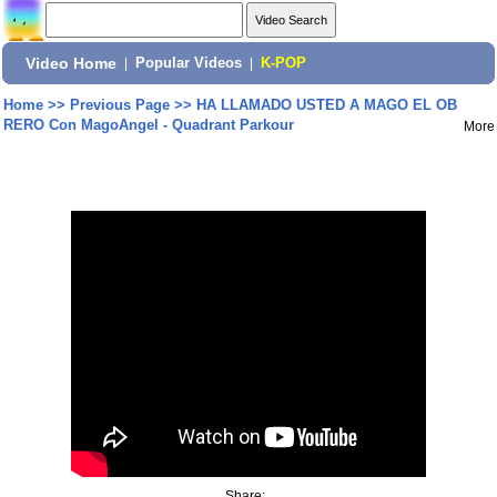
Video Home
|
Popular Videos
|
K-POP
Home
>>
Previous Page
>>
HA LLAMADO USTED A MAGO EL OB
RERO Con MagoAngel - Quadrant Parkour
More
Share: