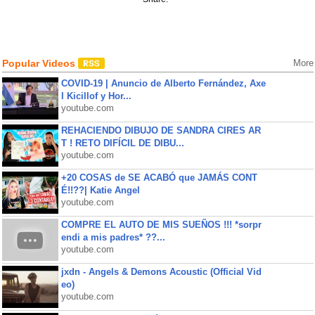
Popular Videos
More
COVID-19 | Anuncio de Alberto Fernández, Axe
l Kicillof y Hor...
youtube.com
REHACIENDO DIBUJO DE SANDRA CIRES AR
T ! RETO DIFÍCIL DE DIBU...
youtube.com
+20 COSAS de SE ACABÓ que JAMÁS CONT
É!!??| Katie Angel
youtube.com
COMPRE EL AUTO DE MIS SUEÑOS !!! *sorpr
endi a mis padres* ??...
youtube.com
jxdn - Angels & Demons Acoustic (Official Vid
eo)
youtube.com