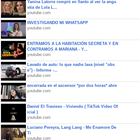
Yanina Latorre rompió en llanto al ver la angu
stia de Lola L...
youtube.com
INVESTIGANDO MI WHATSAPP
youtube.com
ENTRAMOS A LA HABITACIÓN SECRETA Y EN
CONTRAMOS A MARIANA - Y...
youtube.com
Lavado de auto: lo que nadie lava (nivel "obs
e") - Informe -...
youtube.com
encerrada en el ascensor *por dos horas* ahre
youtube.com
Daniel El Travieso - Viviendo ( TikTok Video Of
icial )
youtube.com
Luciano Pereyra, Lang Lang - Me Enamore De
Ti
youtube.com