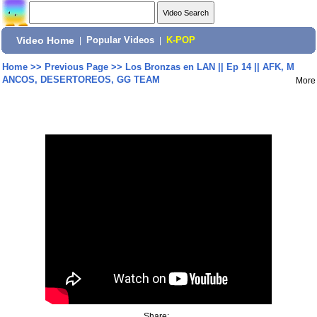
Video Home
|
Popular Videos
|
K-POP
Home
>>
Previous Page
>>
Los Bronzas en LAN || Ep 14 || AFK, M
ANCOS, DESERTOREOS, GG TEAM
More
Share: