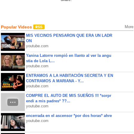
Popular Videos
More
MIS VECINOS PENSARON QUE ERA UN LADR
ON
youtube.com
Yanina Latorre rompió en llanto al ver la angu
stia de Lola L...
youtube.com
ENTRAMOS A LA HABITACIÓN SECRETA Y EN
CONTRAMOS A MARIANA - Y...
youtube.com
COMPRE EL AUTO DE MIS SUEÑOS !!! *sorpr
endi a mis padres* ??...
youtube.com
encerrada en el ascensor *por dos horas* ahre
youtube.com