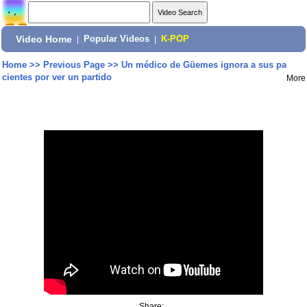
Video Home
|
Popular Videos
|
K-POP
Home
>>
Previous Page
>>
Un médico de Güemes ignora a sus pa
cientes por ver un partido
More
Share: