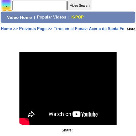
Video Home
|
Popular Videos
|
K-POP
Home
>>
Previous Page
>>
Tiros en el Fonavi Acería de Santa Fe
More
Share: