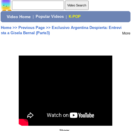
Video Home
|
Popular Videos
|
K-POP
Home
>>
Previous Page
>>
Exclusivo Argentina Despierta: Entrevi
sta a Gisela Bernal (Parte3)
More
Share: