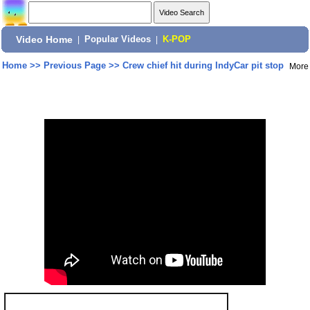
Video Home
|
Popular Videos
|
K-POP
Home
>>
Previous Page
>>
Crew chief hit during IndyCar pit stop
More
Share: