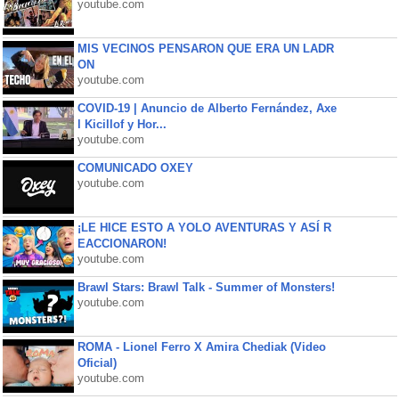
youtube.com
MIS VECINOS PENSARON QUE ERA UN LADR
ON
youtube.com
COVID-19 | Anuncio de Alberto Fernández, Axe
l Kicillof y Hor...
youtube.com
COMUNICADO OXEY
youtube.com
¡LE HICE ESTO A YOLO AVENTURAS Y ASÍ R
EACCIONARON!
youtube.com
Brawl Stars: Brawl Talk - Summer of Monsters!
youtube.com
ROMA - Lionel Ferro X Amira Chediak (Video
Oficial)
youtube.com