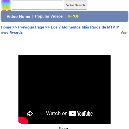
Video Home
|
Popular Videos
|
K-POP
Home
>>
Previous Page
>>
Los 7 Momentos Más Raros de MTV M
ovie Awards
More
Share: