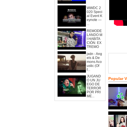
WWDC 2
020 Speci
al Event K
eynote —
...
REMODE
LANDO M
I HABITA
CIÓN: EX
TREMO
jxdn - Ang
els & De
mons Aco
ustic (Of
f...
JUGAND
Popular 
O UN JU
EGO DE
TERROR
POR PRI
ME...