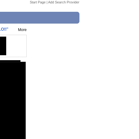
Start Page
|
Add Search Provider
O!!"
More