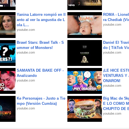
Yanina Latorre rompió en ll
ROMA - Lionel
anto al ver la angustia de L
ra Chediak (Vi
ola L...
youtube.com
youtube.com
Brawl Stars: Brawl Talk - S
Daniel El Trav
ummer of Monsters!
do ( TikTok Vid
youtube.com
youtube.com
SAMANTA DE BAKE OFF -
¡LE HICE EST
Analizando
VENTURAS Y 
youtube.com
ONARON!
youtube.com
Ke Personajes - Justo a Tie
Big Mac de 5k
mpo (Versión Cumbia)
E LO COMO M
youtube.com
CHUPITO DE B
youtube.com