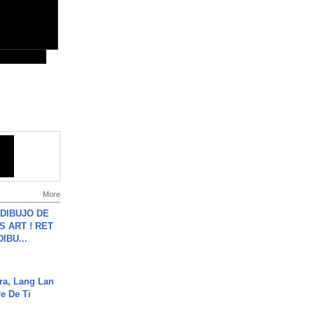
More
DIBUJO DE
S ART ! RET
DIBU...
ra, Lang Lan
e De Ti