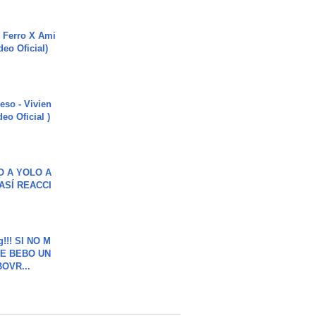
 Ferro X Ami
deo Oficial)
ieso - Vivien
eo Oficial )
O A YOLO A
ASÍ REACCI
g!!! SI NO M
E BEBO UN
OVR...