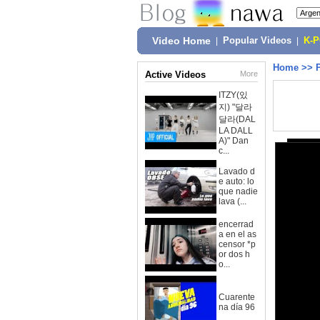
Video Home
|
Popular Videos
|
K-
Home
>>
Active Videos
More
ITZY(있
지) "달라
달라(DAL
LA DALL
A)" Dan
c...
Lavado d
e auto: lo
que nadie
lava (...
encerrad
a en el as
censor *p
or dos h
o...
Cuarente
na día 96