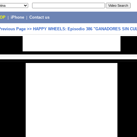
POP
|
iPhone
|
Contact us
Previous Page
>>
HAPPY WHEELS: Episodio 386 "GANADORES SIN CUL