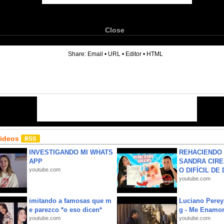
Close
6
Share:
Email
•
URL
•
Editor
•
HTML
Videos
INVESTIGANDO MI WHATS
REHACIENDO 
APP
SANDRA CIRE
youtube.com
O DIFÍCIL DE 
youtube.com
imitando a famosas que m
Luciano Perey
e parezco *o eso dicen*
g - Me Enamor
youtube.com
youtube.com