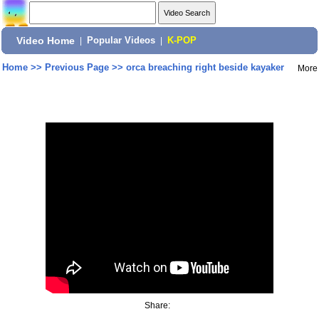
Video Home
|
Popular Videos
|
K-POP
Home
>>
Previous Page
>>
orca breaching right beside kayaker
More
Share: