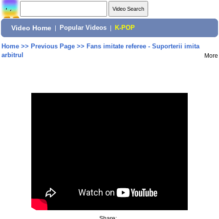
Video Home
|
Popular Videos
|
K-POP
Home
>>
Previous Page
>>
Fans imitate referee - Suporterii imita
arbitrul
More
Share: