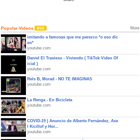
Popular Videos
More
imitando a famosas que me parezco *o eso dic
en*
youtube.com
Daniel El Travieso - Viviendo ( TikTok Video Of
icial )
youtube.com
Rels B, Morad - NO TE IMAGINAS
youtube.com
La Renga - En Bicicleta
youtube.com
COVID-19 | Anuncio de Alberto Fernández, Axe
l Kicillof y Hor...
youtube.com