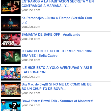
ENTRAMOS A LA HABITACIÓN SECRETA Y EN
CONTRAMOS A MARIANA - Y...
youtube.com
Ke Personajes - Justo a Tiempo (Versión Cum
bia)
youtube.com
SAMANTA DE BAKE OFF - Analizando
youtube.com
JUGANDO UN JUEGO DE TERROR POR PRIM
ERA VEZ l Sofia Castro
youtube.com
¡LE HICE ESTO A YOLO AVENTURAS Y ASÍ R
EACCIONARON!
youtube.com
Big Mac de 5kg!!! SI NO ME LO COMO ME BE
BO UN CHUPITO DE BOVR...
youtube.com
Brawl Stars: Brawl Talk - Summer of Monsters!
youtube.com