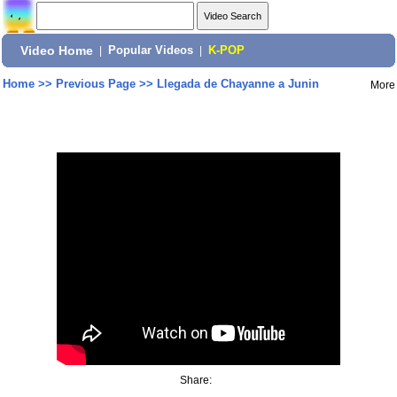
Video Home
|
Popular Videos
|
K-POP
Home
>>
Previous Page
>>
Llegada de Chayanne a Junin
More
Share: