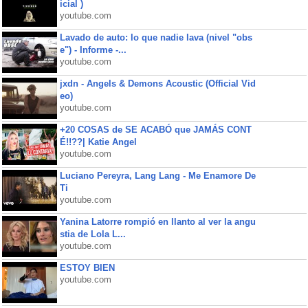
icial )
youtube.com
Lavado de auto: lo que nadie lava (nivel "obs
e") - Informe -...
youtube.com
jxdn - Angels & Demons Acoustic (Official Vid
eo)
youtube.com
+20 COSAS de SE ACABÓ que JAMÁS CONT
É!!??| Katie Angel
youtube.com
Luciano Pereyra, Lang Lang - Me Enamore De
Ti
youtube.com
Yanina Latorre rompió en llanto al ver la angu
stia de Lola L...
youtube.com
ESTOY BIEN
youtube.com