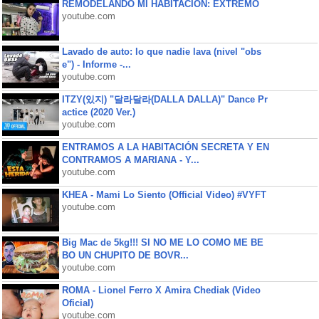
REMODELANDO MI HABITACIÓN: EXTREMO
youtube.com
Lavado de auto: lo que nadie lava (nivel "obs
e") - Informe -...
youtube.com
ITZY(있지) "달라달라(DALLA DALLA)" Dance Pr
actice (2020 Ver.)
youtube.com
ENTRAMOS A LA HABITACIÓN SECRETA Y EN
CONTRAMOS A MARIANA - Y...
youtube.com
KHEA - Mami Lo Siento (Official Video) #VYFT
youtube.com
Big Mac de 5kg!!! SI NO ME LO COMO ME BE
BO UN CHUPITO DE BOVR...
youtube.com
ROMA - Lionel Ferro X Amira Chediak (Video
Oficial)
youtube.com