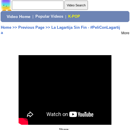
Video Home
|
Popular Videos
|
K-POP
Home
>>
Previous Page
>>
La Lagartija Sin Fin - #PeliConLagartij
a
More
Share: