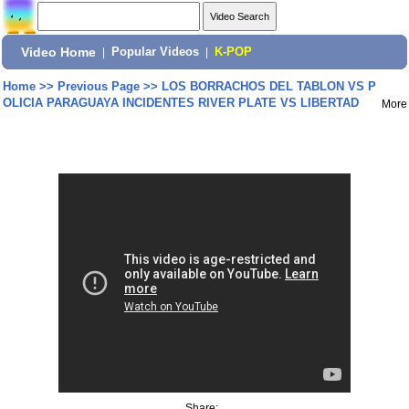
Video Home
|
Popular Videos
|
K-POP
Home
>>
Previous Page
>>
LOS BORRACHOS DEL TABLON VS P
OLICIA PARAGUAYA INCIDENTES RIVER PLATE VS LIBERTAD
More
Share: