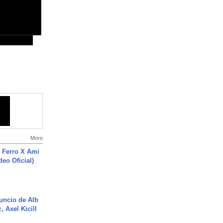
More
 Ferro X Ami
deo Oficial)
uncio de Alb
, Axel Kicill