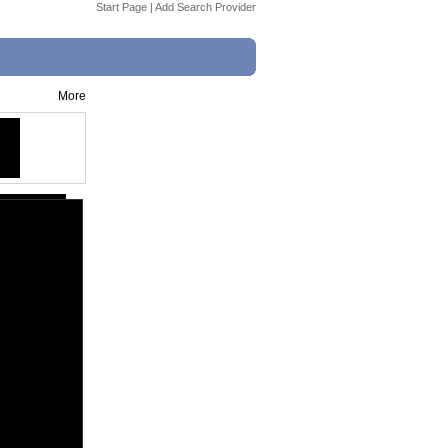
Start Page
|
Add Search Provider
More