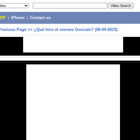
POP
|
iPhone
|
Contact us
Previous Page
>>
¿Qué hizo el viernes Gonzalo? (06-04-2015)