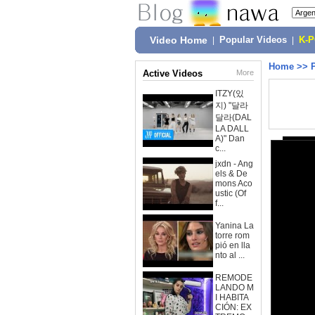
Video Home
|
Popular Videos
|
K-
Home
>>
Active Videos
More
ITZY(있
지) "달라
달라(DAL
LA DALL
A)" Dan
c...
jxdn - Ang
els & De
mons Aco
ustic (Of
f...
Yanina La
torre rom
pió en lla
nto al ...
REMODE
LANDO M
I HABITA
CIÓN: EX