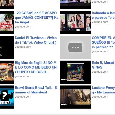
youtube.com
+20 COSAS de SE ACABÓ
imitando a fa
que JAMÁS CONTÉ!!??| Ka
e parezco *o e
tie Angel
youtube.com
youtube.com
Daniel El Travieso - Vivien
COMPRE EL A
do ( TikTok Video Oficial )
SUEÑOS !!! *s
youtube.com
is padres* ??..
youtube.com
Big Mac de 5kg!!! SI NO M
Rels B, Morad
E LO COMO ME BEBO UN
GINAS
CHUPITO DE BOVR...
youtube.com
youtube.com
Brawl Stars: Brawl Talk - S
Luciano Perey
ummer of Monsters!
g - Me Enamor
youtube.com
youtube.com