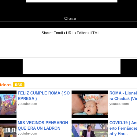
Close
6
Share:
Email
•
URL
•
Editor
•
HTML
Videos
FELIZ CUMPLE ROMA ( SO
ROMA - Lionel
RPRESA )
ra Chediak (Vi
youtube.com
youtube.com
MIS VECINOS PENSARON
COVID-19 | An
QUE ERA UN LADRON
erto Fernández
youtube.com
of y Hor...