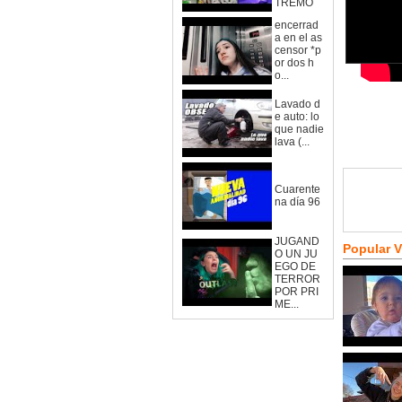
TREMO
encerrad
a en el as
censor *p
or dos h
o...
Lavado d
e auto: lo
que nadie
lava (...
Cuarente
na día 96
JUGAND
Popular 
O UN JU
EGO DE
TERROR
POR PRI
ME...