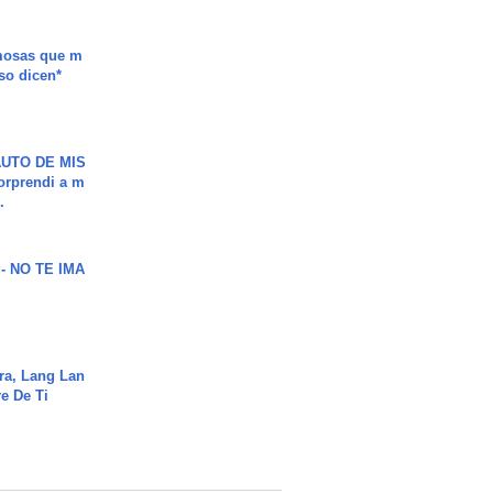
mosas que m
so dicen*
UTO DE MIS
orprendi a m
.
 - NO TE IMA
ra, Lang Lan
e De Ti