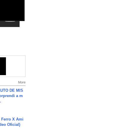
More
UTO DE MIS
orprendi a m
.
 Ferro X Ami
deo Oficial)