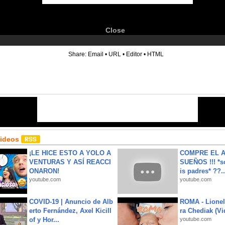
Close
6
Share:
Email
•
URL
•
Editor
•
HTML
Videos
¡LE HICE ESTO A YOLO A
COMPRE EL A
VENTURAS Y ASÍ REACCI
SUEÑOS !!! *s
ONARON!
is padres* ??..
youtube.com
youtube.com
COVID-19 | Anuncio de Alb
ROMA - Lionel
erto Fernández, Axel Kicill
ra Chediak (Vi
of y Hor...
youtube.com