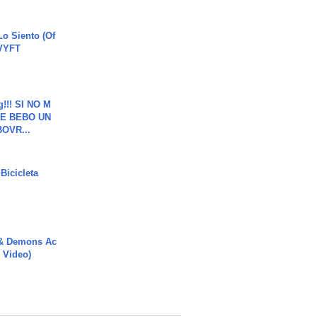
o Siento (Of
#VYFT
g!!! SI NO M
E BEBO UN
OVR...
Bicicleta
 & Demons Ac
l Video)