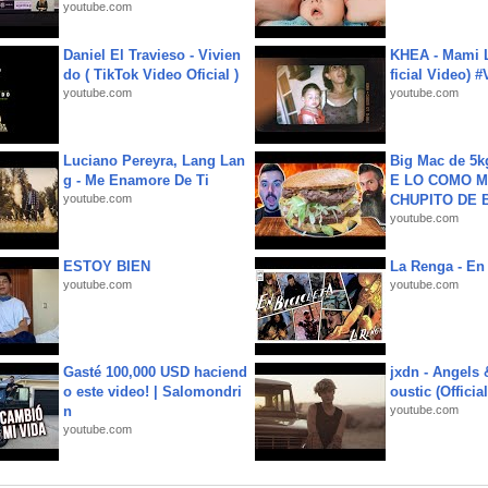
youtube.com
Daniel El Travieso - Vivien
KHEA - Mami L
do ( TikTok Video Oficial )
ficial Video) 
youtube.com
youtube.com
Luciano Pereyra, Lang Lan
Big Mac de 5k
g - Me Enamore De Ti
E LO COMO M
youtube.com
CHUPITO DE B
youtube.com
ESTOY BIEN
La Renga - En 
youtube.com
youtube.com
Gasté 100,000 USD haciend
jxdn - Angels
o este video! | Salomondri
oustic (Officia
n
youtube.com
youtube.com