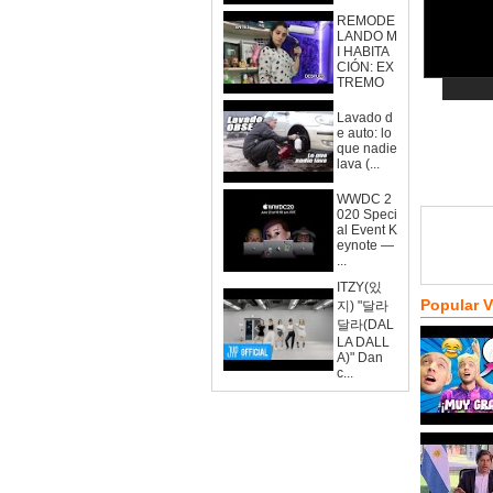
REMODE
LANDO M
I HABITA
CIÓN: EX
TREMO
Lavado d
e auto: lo
que nadie
lava (...
WWDC 2
020 Speci
al Event K
eynote —
...
ITZY(있
Popular 
지) "달라
달라(DAL
LA DALL
A)" Dan
c...