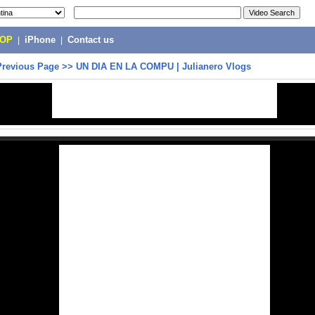
POP
|
iPhone
|
Contact us
Previous Page
>>
UN DIA EN LA COMPU | Julianero Vlogs