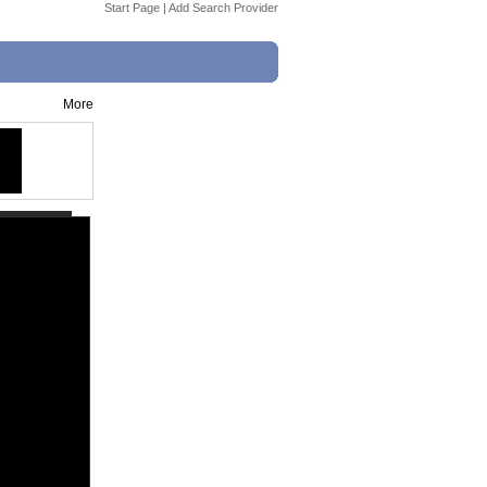
Start Page
|
Add Search Provider
More