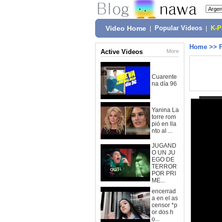
Video Home
|
Popular Videos
|
K-
Home
>>
Active Videos
More
Cuarente
na día 96
Yanina La
torre rom
pió en lla
nto al ...
JUGAND
O UN JU
EGO DE
TERROR
POR PRI
ME...
encerrad
a en el as
censor *p
or dos h
o...