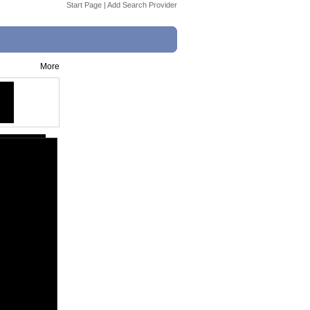
Start Page
|
Add Search Provider
More