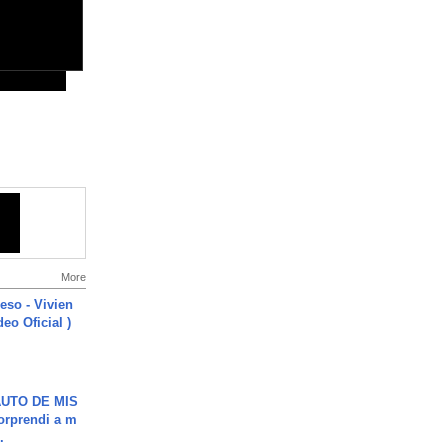
More
ieso - Vivien
eo Oficial )
UTO DE MIS
orprendi a m
.