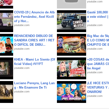
youtube.com
COVID-19 | Anuncio de Alb
Gasté 100,000
erto Fernández, Axel Kicill
o este video! 
of y Hor...
n
youtube.com
youtube.com
REHACIENDO DIBUJO DE
Big Mac de 5k
SANDRA CIRES ART ! RET
E LO COMO M
O DIFÍCIL DE DIBU...
CHUPITO DE B
youtube.com
youtube.com
KHEA - Mami Lo Siento (Of
+20 COSAS d
ficial Video) #VYFT
que JAMÁS CO
youtube.com
tie Angel
youtube.com
Luciano Pereyra, Lang Lan
¡LE HICE EST
g - Me Enamore De Ti
VENTURAS Y 
youtube.com
ONARON!
youtube.com