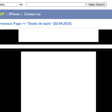
POP
|
iPhone
|
Contact us
Previous Page
>>
"Duelo de baile" (02-04-2015)