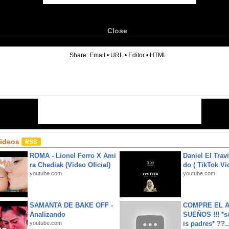
Close
6
Share:
Email
•
URL
•
Editor
•
HTML
Videos
ROMA - Lionel Ferro X Ami
Daniel El Trav
ra Chediak (Video Oficial)
do ( TikTok Vid
youtube.com
youtube.com
SAMANTA DE BAKE OFF -
COMPRE EL A
Analizando
SUEÑOS !!! *s
youtube.com
is padres* ??..