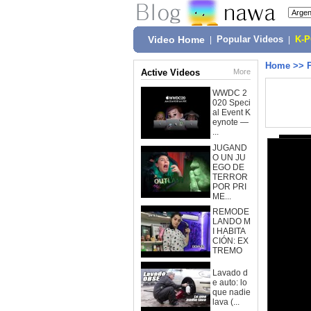
Video Home
|
Popular Videos
|
K-
Home
>>
Active Videos
More
WWDC 2
020 Speci
al Event K
eynote —
...
JUGAND
O UN JU
EGO DE
TERROR
POR PRI
ME...
REMODE
LANDO M
I HABITA
CIÓN: EX
TREMO
Lavado d
e auto: lo
que nadie
lava (...