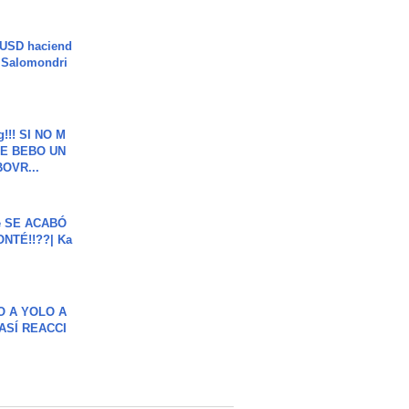
 USD haciend
| Salomondri
g!!! SI NO M
E BEBO UN
OVR...
e SE ACABÓ
NTÉ!!??| Ka
O A YOLO A
ASÍ REACCI