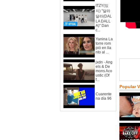
ITZY(있
지) "달라
달라(DAL
LA DALL
A)" Dan
c...
Yanina La
torre rom
pió en lla
nto al ...
jxdn - Ang
els & De
mons Aco
ustic (Of
f...
Popular 
Cuarente
na día 96