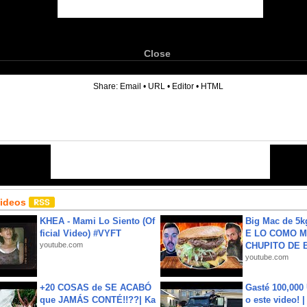
Close
6
Share:
Email
•
URL
•
Editor
•
HTML
Videos
KHEA - Mami Lo Siento (Of
Big Mac de 5k
ficial Video) #VYFT
E LO COMO M
youtube.com
CHUPITO DE B
youtube.com
+20 COSAS de SE ACABÓ
Gasté 100,000
que JAMÁS CONTÉ!!??| Ka
o este video! 