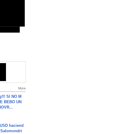
More
g!!! SI NO M
E BEBO UN
OVR...
 USD haciend
| Salomondri