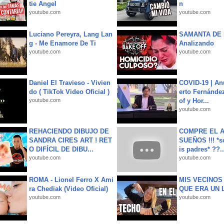
tie Angel
n
youtube.com
youtube.com
Luciano Pereyra, Lang Lan
SAMANTA DE 
g - Me Enamore De Ti
Analizando
youtube.com
youtube.com
Daniel El Travieso - Vivien
COVID-19 | An
do ( TikTok Video Oficial )
erto Fernández
youtube.com
of y Hor...
youtube.com
REHACIENDO DIBUJO DE
COMPRE EL A
SANDRA CIRES ART ! RET
SUEÑOS !!! *s
O DIFÍCIL DE DIBU...
is padres* ??..
youtube.com
youtube.com
ROMA - Lionel Ferro X Ami
MIS VECINO
ra Chediak (Video Oficial)
QUE ERA UN 
youtube.com
youtube.com