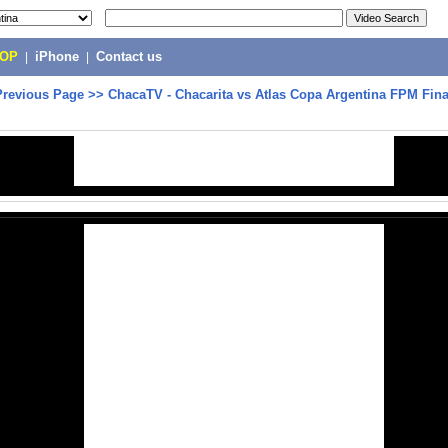
POP
|
iPhone
|
Contact us
Previous Page
>>
ChacaTV - Chacarita vs Atlas Copa Argentina FPM Fina