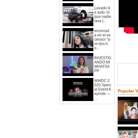
Lavado d
e auto: lo
que nadie
lava (...
encerrad
a en el as
censor *p
or dos h
o...
INVESTIG
ANDO MI
WHATSA
PP
WWDC 2
020 Speci
al Event K
Popular 
eynote —
...