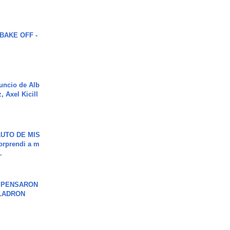
BAKE OFF -
uncio de Alb
, Axel Kicill
UTO DE MIS
orprendi a m
.
S PENSARON
LADRON