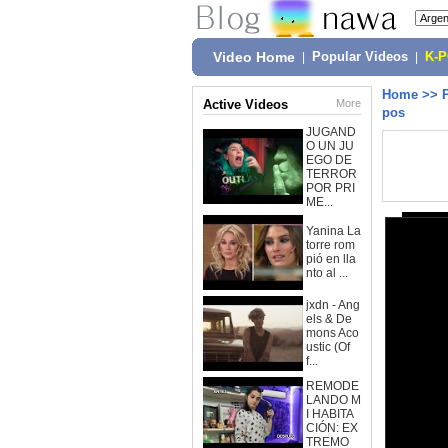
Video Home
|
Popular Videos
|
K-
Home
>>
Active Videos
More
pos
JUGAND
O UN JU
EGO DE
TERROR
POR PRI
ME...
Yanina La
torre rom
pió en lla
nto al ...
jxdn - Ang
els & De
mons Aco
ustic (Of
f...
REMODE
LANDO M
I HABITA
CIÓN: EX
TREMO