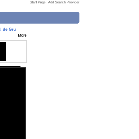
Start Page
|
Add Search Provider
l de Gru
More