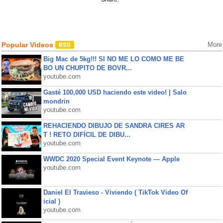
Popular Videos
More
Big Mac de 5kg!!! SI NO ME LO COMO ME BE
BO UN CHUPITO DE BOVR...
youtube.com
Gasté 100,000 USD haciendo este video! | Salo
mondrin
youtube.com
REHACIENDO DIBUJO DE SANDRA CIRES AR
T ! RETO DIFÍCIL DE DIBU...
youtube.com
WWDC 2020 Special Event Keynote — Apple
youtube.com
Daniel El Travieso - Viviendo ( TikTok Video Of
icial )
youtube.com