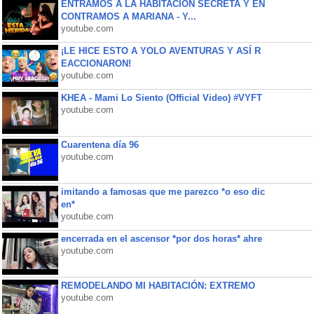
ENTRAMOS A LA HABITACIÓN SECRETA Y EN
CONTRAMOS A MARIANA - Y...
youtube.com
¡LE HICE ESTO A YOLO AVENTURAS Y ASÍ R
EACCIONARON!
youtube.com
KHEA - Mami Lo Siento (Official Video) #VYFT
youtube.com
Cuarentena día 96
youtube.com
imitando a famosas que me parezco *o eso dic
en*
youtube.com
encerrada en el ascensor *por dos horas* ahre
youtube.com
REMODELANDO MI HABITACIÓN: EXTREMO
youtube.com