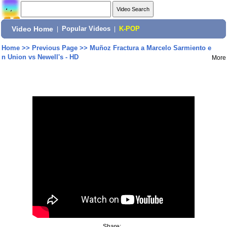
Video Home
|
Popular Videos
|
K-POP
Home
>>
Previous Page
>>
Muñoz Fractura a Marcelo Sarmiento e
n Union vs Newell's - HD
More
Share: