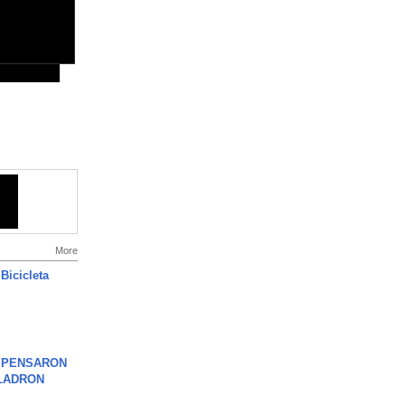
More
Bicicleta
S PENSARON
LADRON