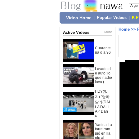
Video Home
|
Popular Videos
|
K-
Home
>>
Active Videos
More
Cuarente
na día 96
Lavado d
e auto: lo
que nadie
lava (...
ITZY(있
지) "달라
달라(DAL
LA DALL
A)" Dan
c...
Yanina La
torre rom
pió en lla
nto al ...