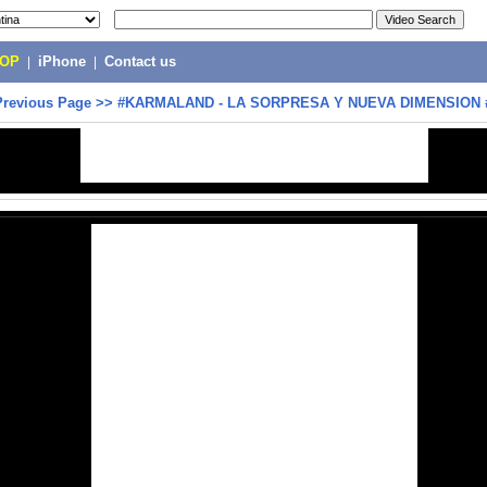
POP
|
iPhone
|
Contact us
Previous Page
>>
#KARMALAND - LA SORPRESA Y NUEVA DIMENSION 