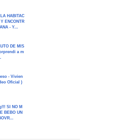
LA HABITAC
 Y ENCONTR
NA - Y...
UTO DE MIS
orprendi a m
.
ieso - Vivien
eo Oficial )
g!!! SI NO M
E BEBO UN
OVR...