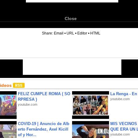
Close
6
Share:
Email
•
URL
•
Editor
•
HTML
Videos
FELIZ CUMPLE ROMA ( SO
La Renga - En 
RPRESA )
youtube.com
youtube.com
COVID-19 | Anuncio de Alb
MIS VECINO
erto Fernández, Axel Kicill
QUE ERA UN 
of y Hor...
youtube.com