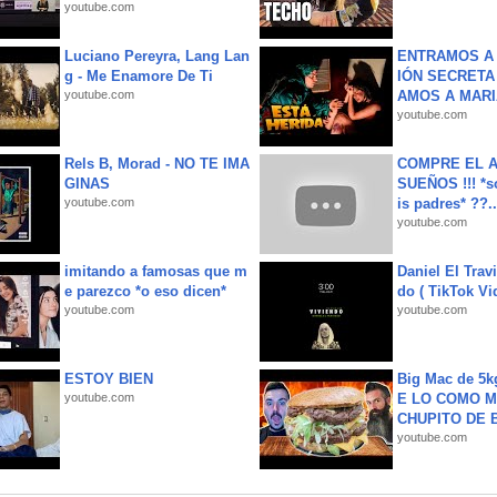
youtube.com
Luciano Pereyra, Lang Lan
ENTRAMOS A 
g - Me Enamore De Ti
IÓN SECRETA
youtube.com
AMOS A MARIA
youtube.com
Rels B, Morad - NO TE IMA
COMPRE EL A
GINAS
SUEÑOS !!! *s
youtube.com
is padres* ??..
youtube.com
imitando a famosas que m
Daniel El Trav
e parezco *o eso dicen*
do ( TikTok Vid
youtube.com
youtube.com
ESTOY BIEN
Big Mac de 5k
youtube.com
E LO COMO M
CHUPITO DE B
youtube.com