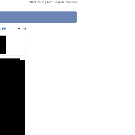
Start Page
|
Add Search Provider
#96
More