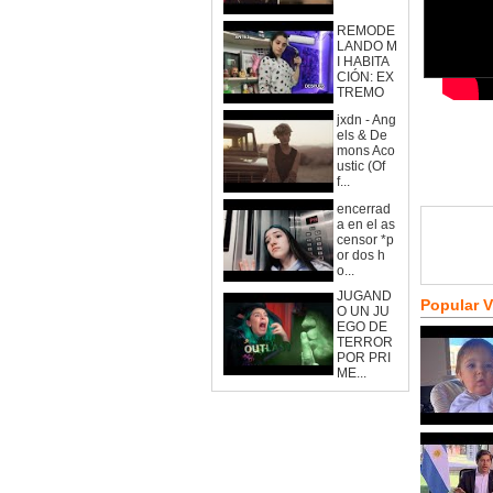
REMODE
LANDO M
I HABITA
CIÓN: EX
TREMO
jxdn - Ang
els & De
mons Aco
ustic (Of
f...
encerrad
a en el as
censor *p
or dos h
o...
JUGAND
Popular 
O UN JU
EGO DE
TERROR
POR PRI
ME...