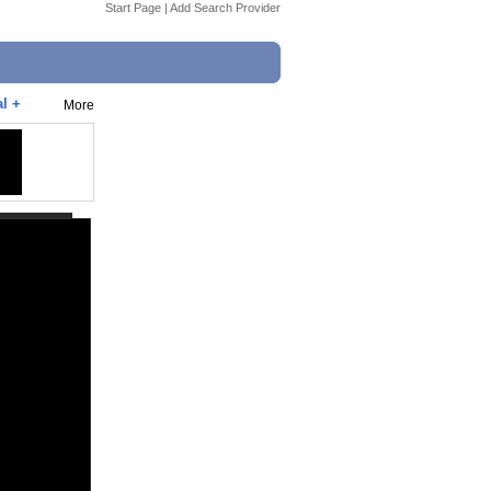
Start Page
|
Add Search Provider
l +
More