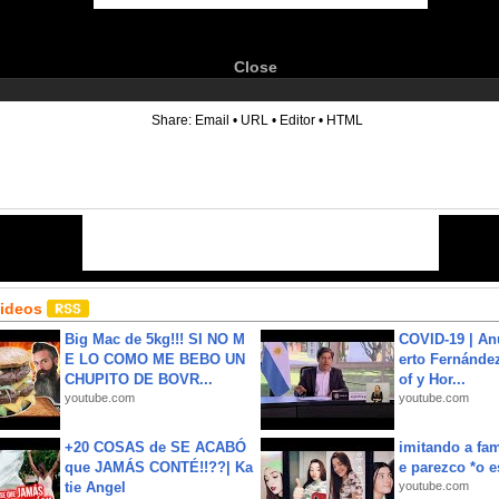
Close
6
Share:
Email
•
URL
•
Editor
•
HTML
Videos
Big Mac de 5kg!!! SI NO M
COVID-19 | An
E LO COMO ME BEBO UN
erto Fernández
CHUPITO DE BOVR...
of y Hor...
youtube.com
youtube.com
+20 COSAS de SE ACABÓ
imitando a fa
que JAMÁS CONTÉ!!??| Ka
e parezco *o e
tie Angel
youtube.com