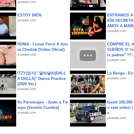
youtube.com
ESTOY BIEN
ENTRAMOS A 
youtube.com
IÓN SECRETA
AMOS A MARIA
youtube.com
ROMA - Lionel Ferro X Ami
COMPRE EL A
ra Chediak (Video Oficial)
SUEÑOS !!! *s
youtube.com
is padres* ??..
youtube.com
ITZY(있지) "달라달라(DALL
La Renga - En 
A DALLA)" Dance Practice
youtube.com
(2020 Ver.)
youtube.com
Ke Personajes - Justo a Tie
Gasté 100,000
mpo (Versión Cumbia)
o este video! 
youtube.com
n
youtube.com