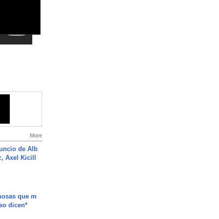
More
uncio de Alb
, Axel Kicill
mosas que m
so dicen*