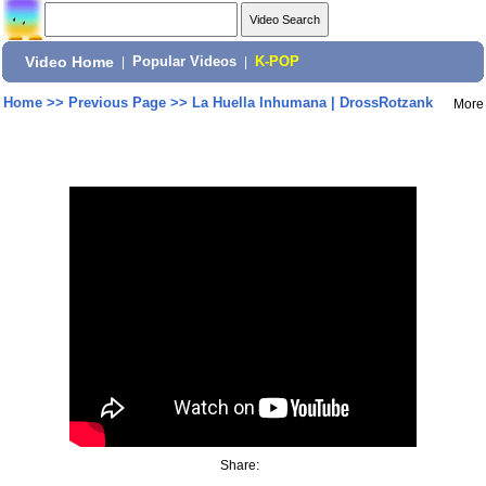
Video Home
|
Popular Videos
|
K-POP
Home
>>
Previous Page
>>
La Huella Inhumana | DrossRotzank
More
Share: