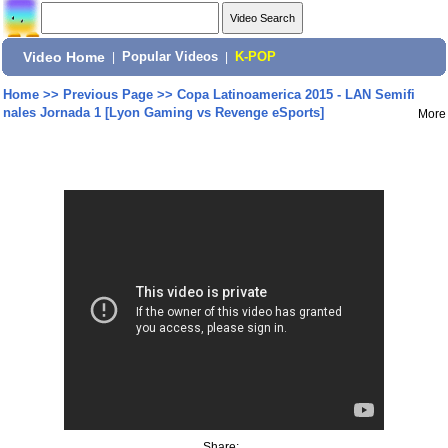
Video Home
|
Popular Videos
|
K-POP
Home
>>
Previous Page
>>
Copa Latinoamerica 2015 - LAN Semifi
nales Jornada 1 [Lyon Gaming vs Revenge eSports]
More
Share: