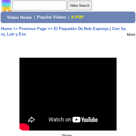
Video Home
|
Popular Videos
|
K-POP
Home
>>
Previous Page
>>
El Paquetón De Bob Esponja | Con Sa
ra, Luh y Exo
More
Share: