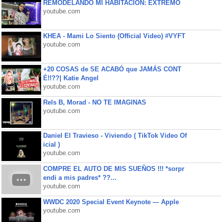
REMODELANDO MI HABITACIÓN: EXTREMO
youtube.com
KHEA - Mami Lo Siento (Official Video) #VYFT
youtube.com
+20 COSAS de SE ACABÓ que JAMÁS CONT
É!!??| Katie Angel
youtube.com
Rels B, Morad - NO TE IMAGINAS
youtube.com
Daniel El Travieso - Viviendo ( TikTok Video Of
icial )
youtube.com
COMPRE EL AUTO DE MIS SUEÑOS !!! *sorpr
endi a mis padres* ??...
youtube.com
WWDC 2020 Special Event Keynote — Apple
youtube.com