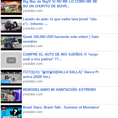
Big Mac de 5kg!!! SI NO ME LO COMO ME BE
BO UN CHUPITO DE BOVR...
youtube.com
Lavado de auto: lo que nadie lava (nivel "obs
e") - Informe -...
youtube.com
Gasté 100,000 USD haciendo este video! | Salo
mondrin
youtube.com
COMPRE EL AUTO DE MIS SUEÑOS !!! *sorpr
endi a mis padres* ??...
youtube.com
ITZY(있지) "달라달라(DALLA DALLA)" Dance Pr
actice (2020 Ver.)
youtube.com
REMODELANDO MI HABITACIÓN: EXTREMO
youtube.com
Brawl Stars: Brawl Talk - Summer of Monsters!
youtube.com