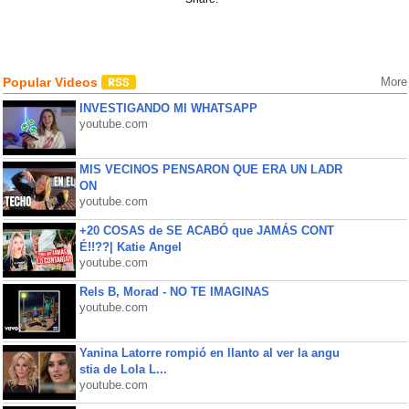
Popular Videos
More
INVESTIGANDO MI WHATSAPP
youtube.com
MIS VECINOS PENSARON QUE ERA UN LADR
ON
youtube.com
+20 COSAS de SE ACABÓ que JAMÁS CONT
É!!??| Katie Angel
youtube.com
Rels B, Morad - NO TE IMAGINAS
youtube.com
Yanina Latorre rompió en llanto al ver la angu
stia de Lola L...
youtube.com