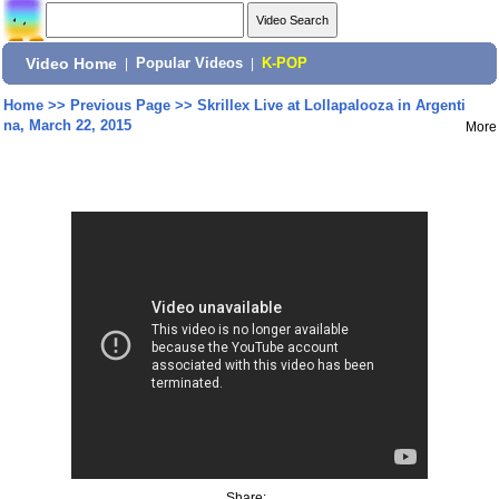
Video Home
|
Popular Videos
|
K-POP
Home
>>
Previous Page
>>
Skrillex Live at Lollapalooza in Argenti
na, March 22, 2015
More
Share: