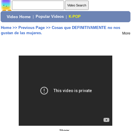
Video Home
|
Popular Videos
|
K-POP
Home
>>
Previous Page
>>
Cosas que DEFINITIVAMENTE no nos
gustan de las mujeres.
More
Share: